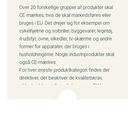
Over 20 forskellige grupper af produkter skal
CE-mærkes, hvis de skal markedsføres eller
bruges i EU. Det drejer sig for eksempel om
cykelhjelme og solbriller, byggevarer, legetøj,
it-udstyr, ovne, elkedler, tv-skærme og andre
former for apparater, der bruges i
husholdningerne. Nogle industriprodukter skal
også CE-mærkes.
For hver eneste produktkategori findes der
direktiver, der beskriver de kvalitetskrav,
sikkerhedskrav eller miljøkrav, som EU har
stillet til dem. Det er producenterne selv, der
har pligt til at sikre, teste og kontrollere, at
deres produkter er i overensstemmelse med
EU-kravene. For nogle produktkategorier
gælder det dog, at der kræves en
typegodkendelse fra en uafhængig tredjepart.