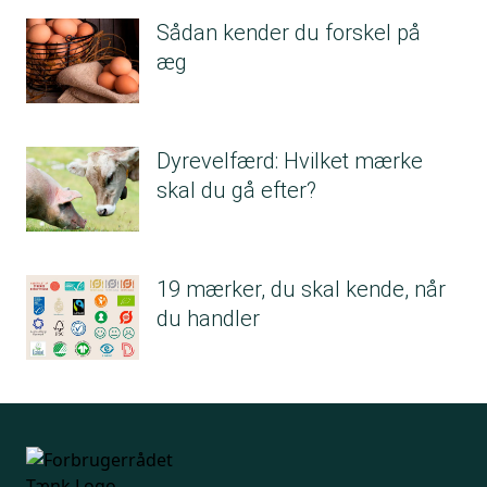
Det gælder for eksempel cykelhjelme. Det er
Sådan kender du forskel på
også producenterne selv, der sætter CE-
æg
mærket på produktet. CE-mærket skal være
tydeligt, let at læse og må ikke kunne slettes.
Producenterne skal også udarbejde en
Dyrevelfærd: Hvilket mærke
teknisk dokumentation for, at produktet nu
skal du gå efter?
også lever op til CE-mærket.
Dokumentationen skal ikke være tilgængelig
for forbrugerne, men for myndighederne – for
eksempel i Danmark – hvis myndighederne
19 mærker, du skal kende, når
ønsker at se dem.
du handler