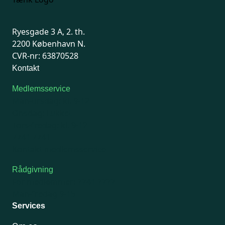
Ryesgade 3 A, 2. th.
2200 København N.
CVR-nr: 63870528
Kontakt
Medlemsservice
Man-tirsdag: kl. 9-12
Onsdag: Lukket
Tors-fredag: kl. 9-12
7741 7741
Kontakt medlemsservice
Rådgivning
For medlemmer: 7741 7777
Man-fredag 9-15
Services