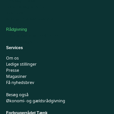
Onsdag: Lukket
Tors-fredag: kl. 9-12
7741 7741
Kontakt medlemsservice
Rådgivning
For medlemmer: 7741 7777
Man-fredag 9-15
Services
Om os
Ledige stillinger
Presse
Magasiner
Få nyhedsbrev
Besøg også
Økonomi- og gældsrådgivning
Forbrugerrådet Tænk