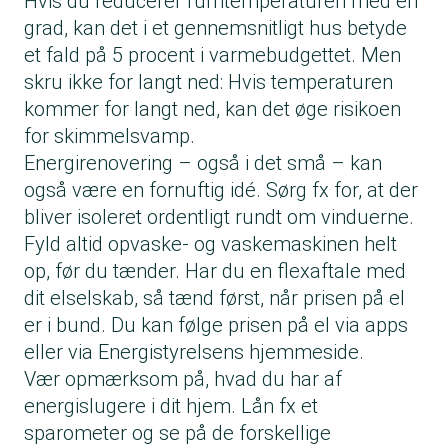
Hvis du reducerer rumtemperaturen med én
grad, kan det i et gennemsnitligt hus betyde
et fald på 5 procent i varmebudgettet. Men
skru ikke for langt ned: Hvis temperaturen
kommer for langt ned, kan det øge risikoen
for skimmelsvamp.
Energirenovering – også i det små – kan
også være en fornuftig idé. Sørg fx for, at der
bliver isoleret ordentligt rundt om vinduerne.
Fyld altid opvaske- og vaskemaskinen helt
op, før du tænder. Har du en flexaftale med
dit elselskab, så tænd først, når prisen på el
er i bund. Du kan følge prisen på el via apps
eller via
Energistyrelsens hjemmeside
.
Vær opmærksom på, hvad du har af
energislugere i dit hjem. Lån fx et
sparometer og se på de forskellige