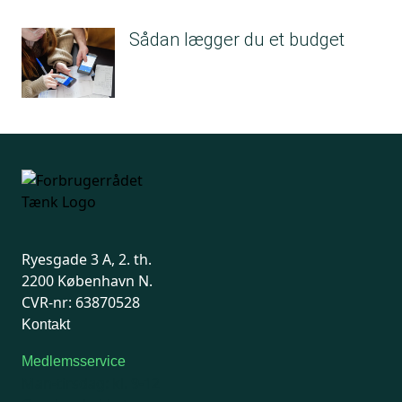
Sådan lægger du et budget
Ryesgade 3 A, 2. th.
2200 København N.
CVR-nr: 63870528
Kontakt
Medlemsservice
Man-tirsdag: kl. 9-12