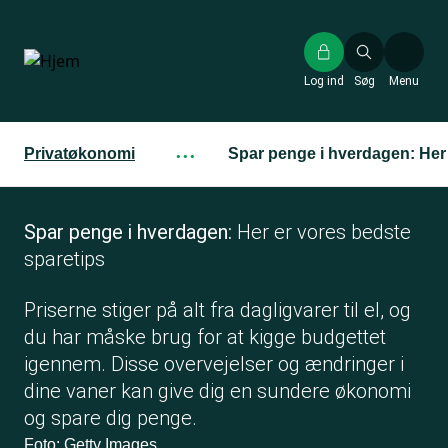
Gå
til
hovedindhold
Log ind
Søg
Menu
Privatøkonomi
···
Spar penge i hverdagen: Her 
Spar penge i hverdagen:
Her er vores bedste
sparetips
Priserne stiger på alt fra dagligvarer til el, og
du har måske brug for at kigge budgettet
igennem. Disse overvejelser og ændringer i
dine vaner kan give dig en sundere økonomi
og spare dig penge.
Foto: Getty Images