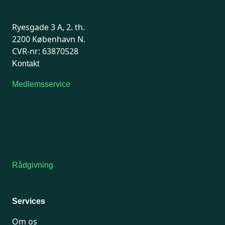
Ryesgade 3 A, 2. th.
2200 København N.
CVR-nr: 63870528
Kontakt
Medlemsservice
Man-tirsdag: kl. 9-12
Onsdag: Lukket
Tors-fredag: kl. 9-12
7741 7741
Kontakt medlemsservice
Rådgivning
For medlemmer: 7741 7777
Man-fredag 9-15
Services
Om os