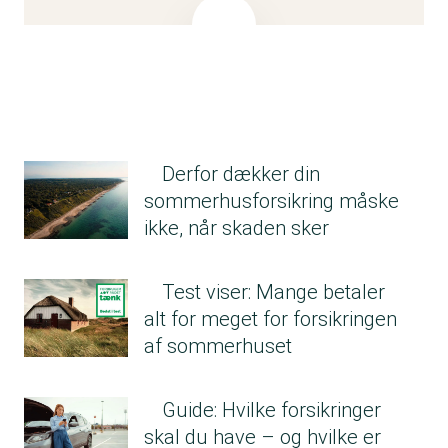
ved dækning via din tillægsforsikring. På
denne måde undgår du at betale selvrisiko.
Generelt er butikkernes tillægsforsikringer en
for dyr måde at få større sikkerhed på i
privatøkonomien.
Derfor dækker din
sommerhusforsikring måske
ikke, når skaden sker
Test viser: Mange betaler
alt for meget for forsikringen
af sommerhuset
Guide: Hvilke forsikringer
skal du have – og hvilke er