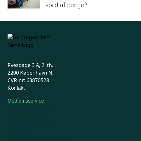
spild af penge?
Ryesgade 3 A, 2. th.
2200 København N.
CVR-nr: 63870528
Kontakt
Medlemsservice
Man-tirsdag: kl. 9-12
Onsdag: Lukket
Tors-fredag: kl. 9-12
7741 7741
Kontakt medlemsservice