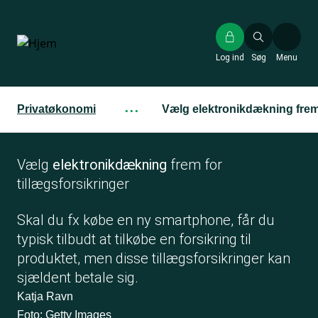
Gå
til
hovedindhold
Log ind
Søg
Menu
Privatøkonomi
···
Vælg elektronikdækning frem 
Vælg
elektronikdækning
frem for
tillægsforsikringer
Skal du fx købe en ny smartphone, får du
typisk tilbudt at tilkøbe en forsikring til
produktet, men disse tillægsforsikringer kan
sjældent betale sig.
Katja Ravn
Foto: Getty Images