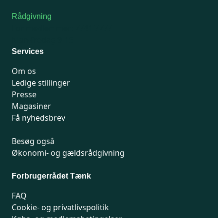
Rådgivning
For medlemmer: 7741 7777
Man-fredag 9-15
Services
Om os
Ledige stillinger
Presse
Magasiner
Få nyhedsbrev
Besøg også
Økonomi- og gældsrådgivning
Forbrugerrådet Tænk
FAQ
Cookie- og privatlivspolitik