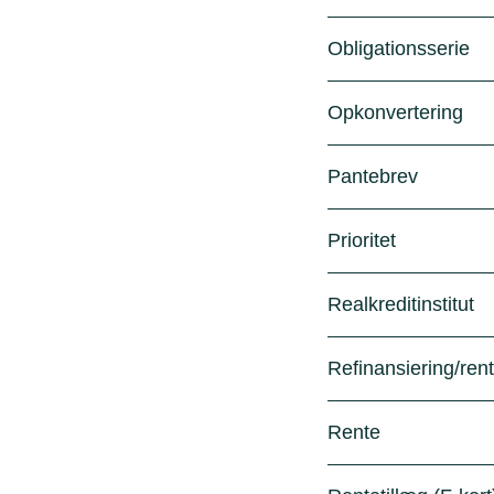
Oversat til et no
rente eller fx fra
du låner til kurs
En obligation er 
Obligationsserie
end det lån, du h
Kursen skal derf
udstedes der obli
Din restgæld kan
skal låne. Så ko
obligationerne, e
En obligationsse
Opkonvertering
være situationer,
og udløbsdato – so
på fx 99,5 – det 
altså koblet til 
Når du opkonverte
Pantebrev
dine planer for f
på lånet.
lån til et nyt re
Når du skal indfri
større månedlig ud
Et realkreditpante
Når du skal indfr
Prioritet
med en lav rente
sikkerhed for dit 
betale nu og her
omlægning er kun 
kræve den solgt, 
Prioritet, når det
Er kursen 103, sk
Realkreditinstitut
lån med lavere r
offentligt registr
din bolig bliver 
kursen høj, blive
pantebreve, som k
har første priorit
Et realkreditinst
muligt.
Refinansiering/rent
vil det være et r
Realkreditlånet ha
Danmark er der fir
Skylder du 1.000.
Nordea Kredit
Hvis du har et re
at slippe ud af l
Rente
Jyske Realkredit
løbetid. Hvor oft
Totalkredit
valgt. Har du et F
Renten på dit rea