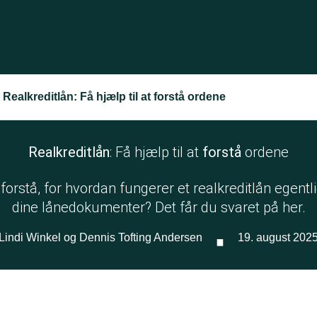
Realkreditlån: Få hjælp til at forstå ordene
Realkreditlån
: Få hjælp til at
forstå
ordene
forstå, for hvordan fungerer et realkreditlån egentl
dine lånedokumenter? Det får du svaret på her.
·
Lindi Winkel og Dennis Tofting Andersen
19. august 202