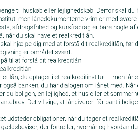
enge til huskøb eller lejlighedskøb. Derfor skal du 
tinstitut, men lånedokumenterne vrimler med svære
sats, afdragsfrihed og kursfradrag er bare nogle af
tå, når du skal have et realkreditlån.
skal hjælpe dig med at forstå dit realkreditlån, før 
dgivning er området svært.
på til at forstå dit realkreditlån.
ealkreditlån
r et lån, du optager i et realkreditinstitut – men lån
er også banken, du har dialogen om lånet med. Når 
iller du boligen, en lejlighed, et hus eller et sommer
antebrev. Det vil sige, at långiveren får pant i bolig
tet udsteder obligationer, når du tager et realkreditl
 gældsbeviser, der fortæller, hvornår og hvordan du