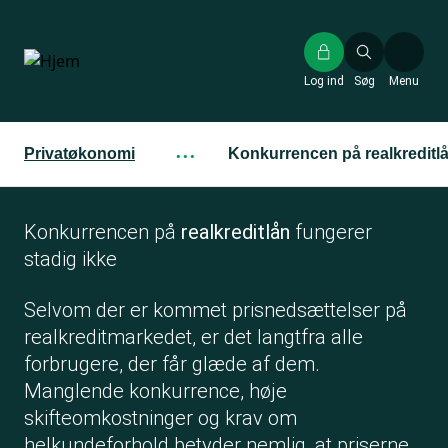
Gå
til
hovedindhold
Log ind
Søg
Menu
Privatøkonomi
···
Konkurrencen på realkreditlå
Konkurrencen på
realkreditlån
fungerer
stadig ikke
Selvom der er kommet prisnedsættelser på
realkreditmarkedet, er det langtfra alle
forbrugere, der får glæde af dem.
Manglende konkurrence, høje
skifteomkostninger og krav om
helkundeforhold betyder nemlig, at priserne