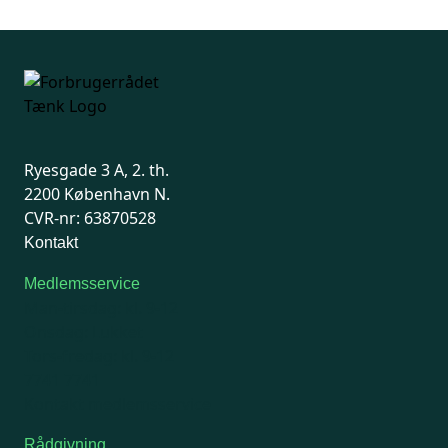
Ryesgade 3 A, 2. th.
2200 København N.
CVR-nr: 63870528
Kontakt
Medlemsservice
Man-tirsdag: kl. 9-12
Onsdag: Lukket
Tors-fredag: kl. 9-12
7741 7741
Kontakt medlemsservice
Rådgivning