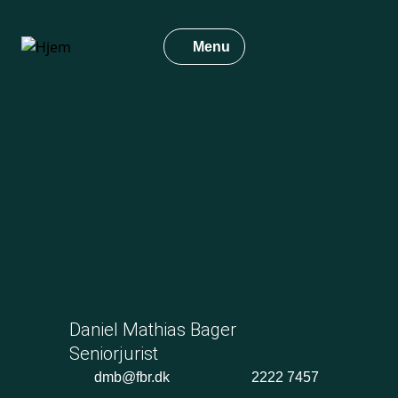
Gå
til
Menu
hovedindhold
Daniel Mathias Bager
Seniorjurist
dmb@fbr.dk
2222 7457