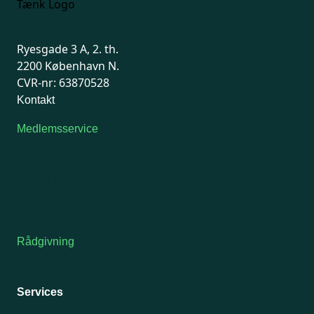
Ryesgade 3 A, 2. th.
2200 København N.
CVR-nr: 63870528
Kontakt
Medlemsservice
Man-tirsdag: kl. 9-12
Onsdag: Lukket
Tors-fredag: kl. 9-12
7741 7741
Kontakt medlemsservice
Rådgivning
For medlemmer: 7741 7777
Man-fredag 9-15
Services