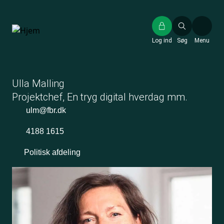
Gå
til
hovedindhold
Log ind
Søg
Menu
Ulla Malling
Projektchef, En tryg digital hverdag mm.
ulm@fbr.dk
4188 1615
Politisk afdeling