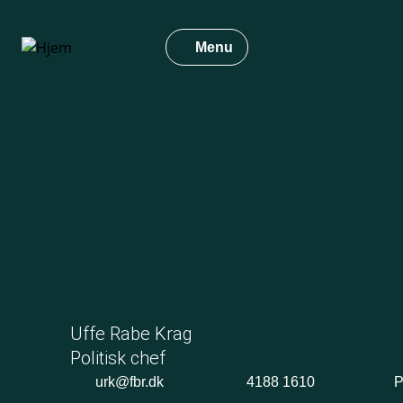
Gå
til
Menu
hovedindhold
Uffe Rabe Krag
Politisk chef
urk@fbr.dk
4188 1610
P