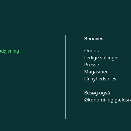
Services
Om os
dgivning
Ledige stillinger
or medlemmer: 7741
Presse
777
Magasiner
n-fredag 9-15
Få nyhedsbrev
Besøg også
Økonomi- og gældsr