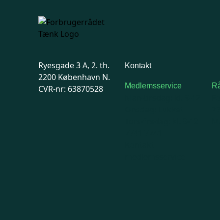
Ryesgade 3 A, 2. th.
Kontakt
2200 København N.
Medlemsservice
Rå
CVR-nr: 63870528
Man-tirsdag: kl. 9-12
F
Onsdag: Lukket
7
Tors-fredag: kl. 9-12
Ma
7741 7741
Kontakt
medlemsservice