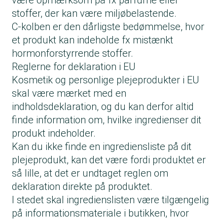
være opmærksom på fx parfume eller
Beta-caryophyllene (nyt parfumestof)
stoffer, der kan være miljøbelastende.
Anethole (nyt parfumestof)
C-kolben er den dårligste bedømmelse, hvor
Carvone (nyt parfumestof)
et produkt kan indeholde fx mistænkt
Amyl salicylate (nyt parfumestof)
hormonforstyrrende stoffer.
Benzyl cinnamate
Reglerne for deklaration i EU
Benzaldehyde (nyt parfumestof)
Kosmetik og personlige plejeprodukter i EU
Anise alcohol
skal være mærket med en
Terpinolene (nyt parfumestof)
indholdsdeklaration, og du kan derfor altid
Parfume og parfumestoffer udløser typisk
finde information om, hvilke ingredienser dit
en middel kemibedømmelse, B-kolben.
produkt indeholder.
56 nye parfumestoffer bliver snart
Kan du ikke finde en ingrediensliste på dit
deklarationspligtige
plejeprodukt, kan det være fordi produktet er
I 2023 besluttede EU at udvide listen med
så lille, at det er undtaget reglen om
yderligere 56 allergener. Det betyder, at
deklaration direkte på produktet.
producenter fremover skal deklarere disse
I stedet skal ingredienslisten være tilgængelig
stoffer på ingredienslisten – men reglerne
på informationsmateriale i butikken, hvor
træder ikke i kraft med det samme, så du vil