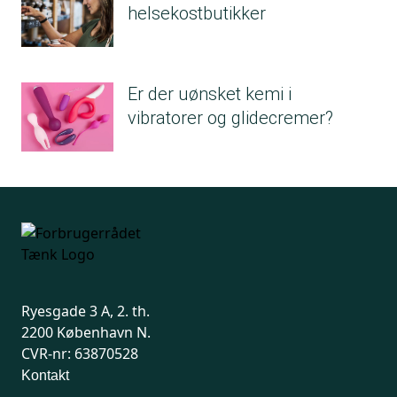
Anethole (nyt parfumestof)
helsekostbutikker
Carvone (nyt parfumestof)
Amyl salicylate (nyt parfumestof)
Benzaldehyde (nyt parfumestof)
Er der uønsket kemi i
Terpinolene (nyt parfumestof)
vibratorer og glidecremer?
Ryesgade 3 A, 2. th.
2200 København N.
CVR-nr: 63870528
Kontakt