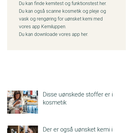
plejeprodukter endnu.
Du kan finde kemitest og funktionstest
her
.
Nogle af de nye deklarationspligtige
Du kan også scanne kosmetik og pleje og
allergener er parfumestoffer, andre er
vask og rengøring for uønsket kemi med
planteekstrakter.
vores app Kemiluppen.
Ud af de nye deklarationspligtige allergener
Du kan downloade vores app
her
.
ser vi på nuværende tidspunkt følgende
parfumestoffer i en del produkter:
Tetramethyl acetyloctahydronaphthalenes
(nyt parfumetof)
Linalyl acetate (nyt parfumestof)
Vanillin (nyt parfumestof)
Hexamethylindanopyran (nyt parfumestof)
Disse uønskede stoffer er i
Pinene (nyt parfumestof)
kosmetik
Geranyl acetate (nyt parfumestof)
Dimethyl Phenethyl Acetate (nyt
parfumestof)
Beta-caryophyllene (nyt parfumestof)
Der er også uønsket kemi i