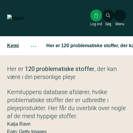
Gå
til
hovedindhold
Log ind
Søg
Menu
Kemi
···
Her er 120 problematiske stoffer, der k
Her er
120 problematiske stoffer
, der kan
være i din personlige pleje
Kemiluppens database afslører, hvilke
problematiske stoffer der er udbredte i
plejeprodukter. Her får du overblik over nogle
af de mest hyppige stoffer.
Katja Ravn
Foto: Getty Images