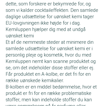
dette, som forskere er bekymrede for, og
Polyperfluoromethylisopropyl ether
kemibedømmelse, C-kolben.
Methyl salicylate
Tetramethyl acetyloctahydronaphthalenes
Rosa ekstrakter
som vi kalder
cocktaileffekten
. Den samlede
Acetyl trifluoromethylphenyl valylglycine
Butylparaben
(nyt parfumetof)
Mentha piperita og andre Mentha ekstrakter
daglige udsættelse for uønsket kemi tager
Tetradecyl aminobutyroylvalylaminobutyric
4-Methylbenzylidene camphor (4-MBC).
Linalyl acetate (nyt parfumestof)
Cananga odorata
EU-lovgivningen ikke højde for i dag.
urea trifluoroacetate
Stoffet er forbudt fra maj 2026
Amyl cinnamal
Pelargonium graveolens
Kemiluppen hjælper dig med at undgå
Listen indeholder blandt andet stoffer, der:
Triphenyl phosphate
Vanillin (nyt parfumestof)
Pogostemon cablin
uønsket kemi
Er klassificeret i EU som skadende for
Diethyl Phthalate (DEP)
Farnesol
Jasminum officinale
Et af de nemmeste steder at minimere din
miljøet
Octoxynol
Cinnamyl alkohol
Evernia ekstrakter
samlede udsættelse for uønsket kemi er i
Ikke nedbrydes tilstrækkeligt i miljøet (for
Genistein
Hexamethylindanopyran (nyt parfumestof)
Allergifremkaldende planteekstrakter
personlig pleje og kosmetik, hvor du med
eksempel fluorstoffer)
Triclosan
Pinene (nyt parfumestof)
udløser typisk middel kemibedømmelse, B-
Kemiluppen nemt kan scanne produktet og
Ikke er tilladte i miljømærkede produkter
Benzophenone-2
Terpineol
kolben.
se, om det indeholder disse stoffer eller ej.
Indhold af stoffer, der kan være
Indhold af mistænkt hormonforstyrrende
Isoeugenol
Får produktet en A-kolbe, er det fri for en
miljøbelastende, udløser enten en B- eller C-
stoffer udløser den dårligste
Geranyl acetate (nyt parfumestof)
række uønskede kemikalier.
vurdering i Kemiluppen. Det afhænger af,
kemibedømmelse, C-kolben.
Cinnamal
B-kolben er en middel bedømmelse, hvor et
hvilket stof der er tale om.
Camphor (nyt parfumestof)
produkt er fri for en række problematiske
Dimethyl Phenethyl Acetate (nyt
stoffer, men kan indeholde stoffer du kan
parfumestof)