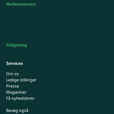
Medlemsservice
Man-tirsdag: kl. 9-12
Onsdag: Lukket
Tors-fredag: kl. 9-12
7741 7741
Kontakt medlemsservice
Rådgivning
For medlemmer: 7741 7777
Man-fredag 9-15
Services
Om os
Ledige stillinger
Presse
Magasiner
Få nyhedsbrev
Besøg også