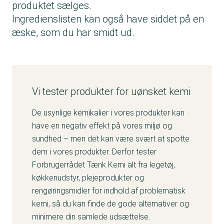
produktet sælges.
ikke nødvendigvis kunne finde dem på
Ingredienslisten kan også have siddet på en
produkter, du køber i dag. Her vil der blot stå
æske, som du har smidt ud.
fx “parfum” på ingredienslisten.
Vær opmærksom på overgangsperioden
Nye
produkter, der kommer til salg fra 1.
august 2026 og som indeholder disse
allergener,
skal
deklareres.
Vi tester produkter for uønsket kemi
Eksisterende
produkter, der har været til salg
De usynlige kemikalier i vores produkter kan
før 1. august 2026 uden deklaration af disse
have en negativ effekt på vores miljø og
allergener, må sælges frem til 31. juli 2028.
sundhed – men det kan være svært at spotte
Det betyder i praksis, at du som forbruger –
dem i vores produkter. Derfor tester
og særligt som parfumeallergiker – endnu
Forbrugerrådet Tænk Kemi alt fra legetøj,
ikke kan vide, om disse stoffer fremgår af
køkkenudstyr, plejeprodukter og
ingredienslisten, selvom de er til stede i
rengøringsmidler for indhold af problematisk
produktet. Vi ved derfor heller ikke endnu,
kemi, så du kan finde de gode alternativer og
hvor hyppige de er i kosmetik og
minimere din samlede udsættelse.