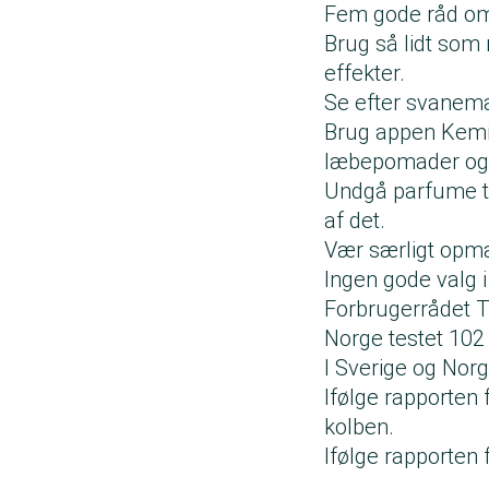
Fem gode råd o
Brug så lidt som
effekter.
Se efter svane
Brug appen Kemil
læbepomader og 
Undgå parfume til
af det.
Vær særligt opm
Ingen gode valg i
Forbrugerrådet 
Norge testet 102 
I Sverige og Norg
Ifølge
rapporten 
kolben.
Ifølge
rapporten 