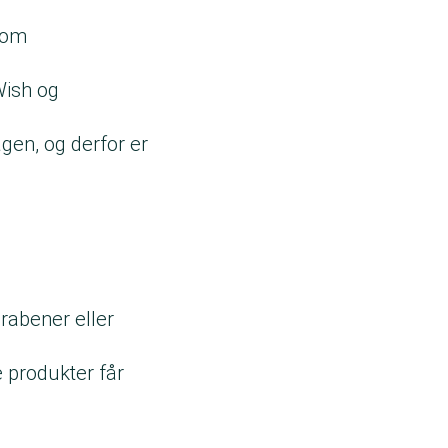
r om
Wish og
gen, og derfor er
rabener eller
e produkter får