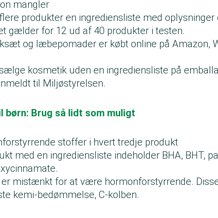
ion mangler
 flere produkter en ingrediensliste med oplysninge
t gælder for 12 ud af 40 produkter i testen.
iksæt og læbepomader er købt online på Amazon, 
t sælge kosmetik uden en ingrediensliste på emballa
meldt til Miljøstyrelsen.
l børn: Brug så lidt som muligt
orstyrrende stoffer i hvert tredje produkt
dukt med en ingrediensliste indeholder BHA, BHT, pa
oxycinnamate.
r er mistænkt for at være hormonforstyrrende. Diss
gste kemi-bedømmelse, C-kolben.