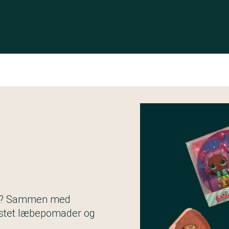
emi? Sammen med
testet læbepomader og