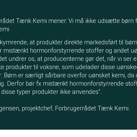
rådet Tænk Kemi mener: Vi må ikke udsætte børn 
emi
ekymrende, at produkter direkte markedsført til bør
r mistænkt hormonforstyrrende stoffer og andet u
det undrer os, at producenterne gør det, når vi ser
e produkter til voksne, som udelader disse uønsk
r. Børn er særligt sårbare overfor uønsket kemi, da 
sig. Derfor bør fx mistænkt hormonforstyrrende stof
 disse typer produkter ikke anvendes”.
gensen, projektchef, Forbrugerrådet Tænk Kemi.