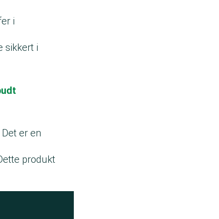
er i
sikkert i
budt
 Det er en
Dette produkt