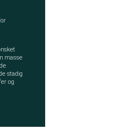
for
n
ønsket
 en masse
ede
de stadig
fer og