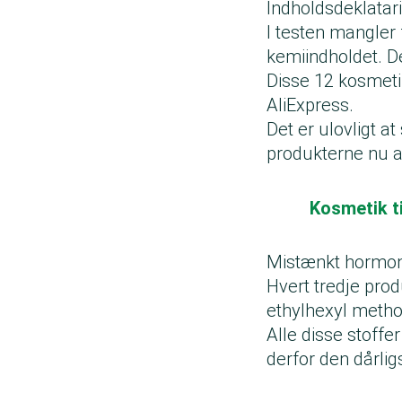
Indholdsdeklatar
I testen mangler
kemiindholdet. De
Disse 12 kosmet
AliExpress.
Det er ulovligt a
produkterne nu an
Kosmetik ti
Mistænkt hormonf
Hvert tredje pro
ethylhexyl meth
Alle disse stoffe
derfor den dårli