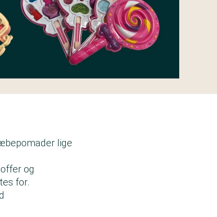
 læbepomader lige
offer og
es for.
d