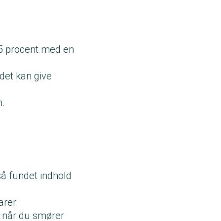
75 procent med en
 det kan give
n.
å fundet indhold
arer.
, når du smører