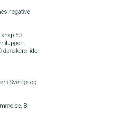
nes negative
r knap 50
miluppen.
0 danskere lider
r i Sverige og
ømmelse, B-