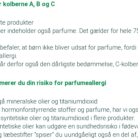
r kolberne A, B og C
ste produkter
ter indeholder også parfume. Det gælder for hele 
befaler, at børn ikke bliver udsat for parfume, fordi
llergi.
får derfor også den dårligste bedømmelse, C-kolbe
erer du din risiko for parfumeallergi
å mineralske olier og titaniumdioxid
hormonforstyrrende stoffer og parfume, har vi ogs
syntetiske olier og titaniumdioxid i flere produkter.
tetiske olier kan udgøre en sundhedsrisiko i fødev
æbestifter ”spiser” du uundgåeligt også en del af