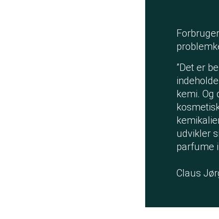
Forbruger
problemk
”Det er b
indeholde
kemi. Og 
kosmetisk
kemikalie
udvikler 
parfume i
Claus Jør