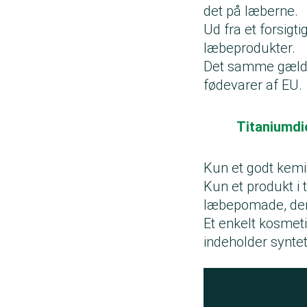
det på læberne.
Ud fra et forsigti
læbeprodukter.
Det samme gælder 
fødevarer af EU.
Titaniumdi
Kun et godt kemi
Kun et produkt i
læbepomade, der 
Et enkelt kosmet
indeholder syntet