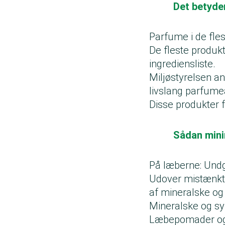
Det betyde
Parfume i de fle
De fleste produk
ingrediensliste.
Miljøstyrelsen an
livslang parfumea
Disse produkter 
Sådan minim
På læberne: Undg
Udover mistænkt 
af mineralske og 
Mineralske og syn
Læbepomader og l