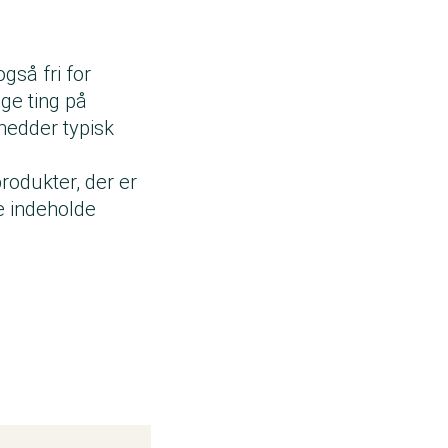
gså fri for
ge ting på
hedder typisk
odukter, der er
e indeholde