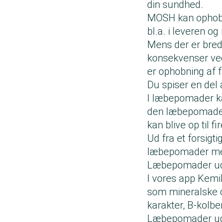
din sundhed.
MOSH kan ophobe 
bl.a. i leveren 
Mens der er bre
konsekvenser ved
er ophobning af 
Du spiser en del
I læbepomader ka
den læbepomade, 
kan blive op til 
Ud fra et forsig
læbepomader med
Læbepomader ude
I vores app Kem
som mineralske o
karakter, B-kolb
Læbepomader ude