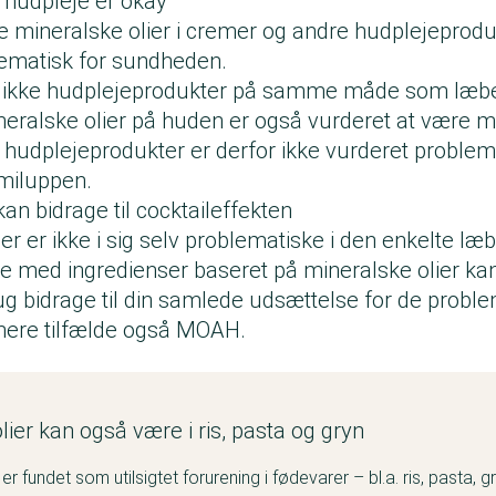
i hudpleje er okay
e mineralske olier i cremer og andre hudplejeprodu
blematisk for sundheden.
g ikke hudplejeprodukter på samme måde som læbe
neralske olier på huden er også vurderet at være
i hudplejeprodukter er derfor ikke vurderet problema
emiluppen.
kan bidrage til cocktaileffekten
ier er ikke i sig selv problematiske i den enkelte 
med ingredienser baseret på mineralske olier ka
g bidrage til din samlede udsættelse for de problem
nere tilfælde også MOAH.
lier kan også være i ris, pasta og gryn
 er fundet som utilsigtet forurening i fødevarer – bl.a. ris, pasta, 