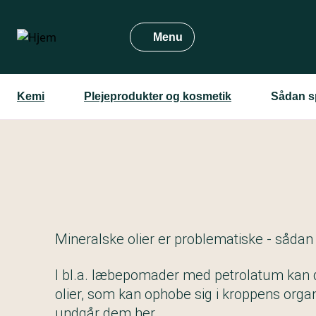
Gå
til
Menu
hovedindhold
Kemi
Plejeprodukter og kosmetik
Sådan sp
Mineralske olier er problematiske - såda
I bl.a. læbepomader med petrolatum kan 
olier, som kan ophobe sig i kroppens orga
undgår dem her.