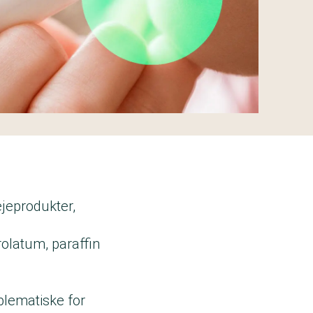
ejeprodukter,
olatum, paraffin
blematiske for