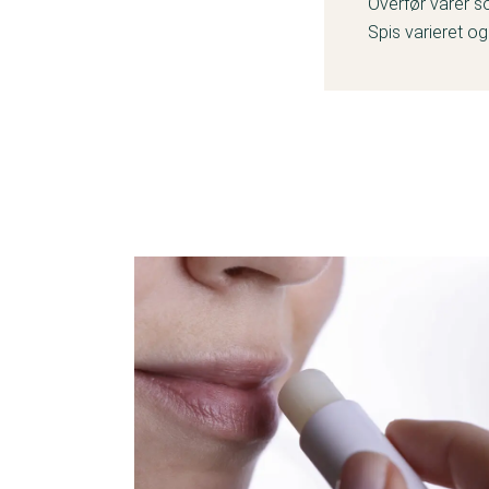
Overfør varer s
Spis varieret o