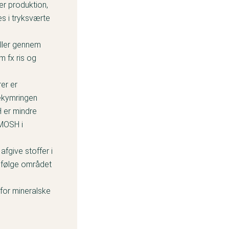
r produktion,
s i tryksværte
eller gennem
m fx ris og
er er
ekymringen
H er mindre
 MOSH i
fgive stoffer i
 følge området
 for mineralske