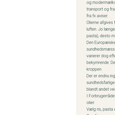
og modermælkse
transport og fr
fra fx aviser.
Olierne afgives
luften. Jo læng
pasta), desto 
Den Europæiske 
sundhedsmæssig
varierer dog ef
bekymrende. De
kroppen.
Der er endnu in
sundhedsfarlig
blandt andet ved
I Forbrugerrådet
olier:
Vælg ris, pasta