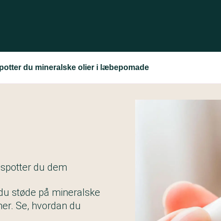
otter du mineralske olier i læbepomade
n spotter du dem
du støde på mineralske
ner. Se, hvordan du