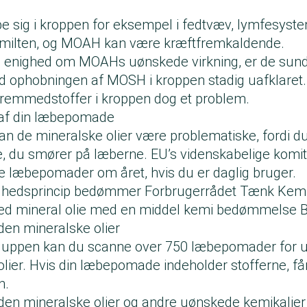
sig i kroppen for eksempel i fedtvæv, lymfesyst
og milten, og MOAH kan være kræftfremkaldende.
d enighed om MOAHs uønskede virkning, er de su
 ophobningen af MOSH i kroppen stadig uafklaret. R
fremmedstoffer i kroppen dog et problem.
 af din læbepomade
n de mineralske olier være problematiske, fordi du 
du smører på læberne. EU’s videnskabelige komité
fire læbepomader om året, hvis du er daglig bruger.
tighedsprincip bedømmer Forbrugerrådet Tænk Kemi
 mineral olie med en middel kemi bedømmelse B
n mineralske olier
iluppen kan du scanne over 750 læbepomader for 
lier. Hvis din læbepomade indeholder stofferne, få
en.
n mineralske olier og andre uønskede kemikalier 