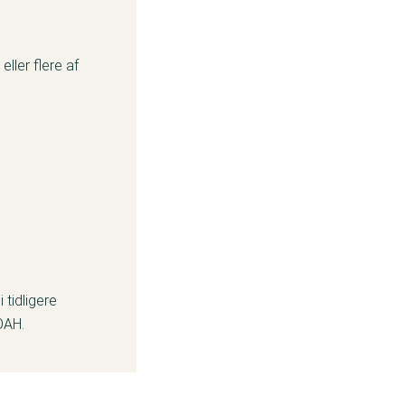
ller flere af
tidligere
OAH.