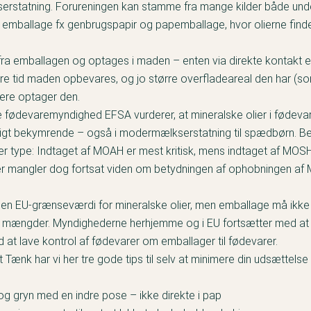
rstatning. Forureningen kan stamme fra mange kilder både unde
a emballage fx genbrugspapir og papemballage, hvor olierne finde
 fra emballagen og optages i maden – enten via direkte kontakt 
ere tid maden opbevares, og jo større overfladeareal den har (so
mere optager den.
fødevaremyndighed EFSA vurderer, at mineralske olier i fødevar
t bekymrende – også i modermælkserstatning til spædbørn. B
ter type: Indtaget af MOAH er mest kritisk, mens indtaget af MOS
r mangler dog fortsat viden om betydningen af ophobningen af
gen EU-grænseværdi for mineralske olier, men emballage må ikke a
e mængder. Myndighederne herhjemme og i EU fortsætter med at
 at lave kontrol af fødevarer om emballager til fødevarer.
 Tænk har vi her tre gode tips til selv at minimere din udsættelse
 og gryn med en indre pose – ikke direkte i pap