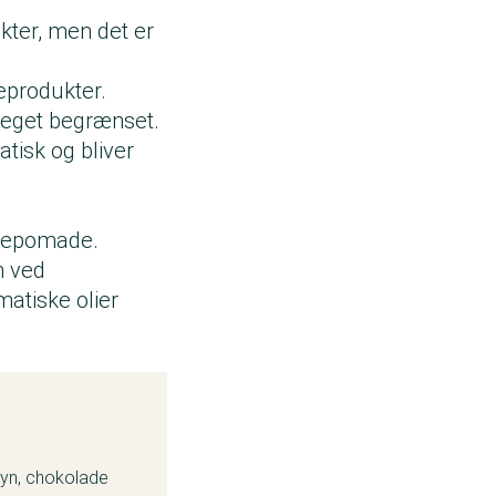
kter, men det er
produkter.
 meget begrænset.
tisk og bliver
læbepomade.
n ved
atiske olier
gryn, chokolade