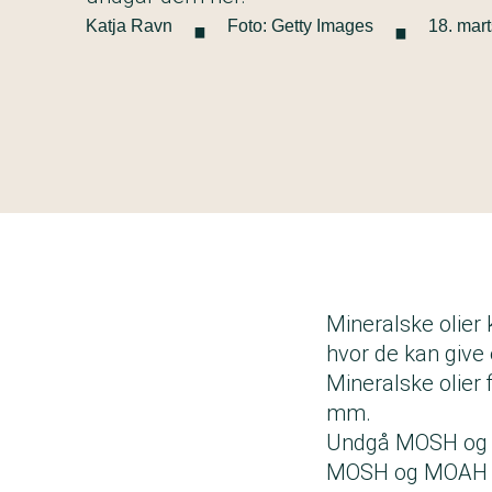
·
·
Katja Ravn
Foto: Getty Images
18. mar
Mineralske olier
hvor de kan give
Mineralske olier
mm.
Undgå MOSH o
MOSH og MOAH er 