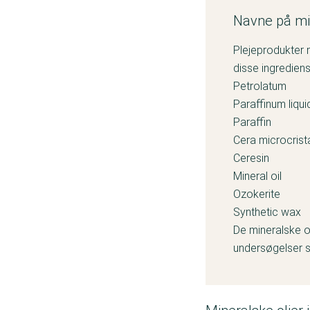
Navne på min
Plejeprodukter m
disse ingredien
Petrolatum
Paraffinum liqu
Paraffin
Cera microcrist
Ceresin
Mineral oil
Ozokerite
Synthetic wax
De mineralske o
undersøgelser s