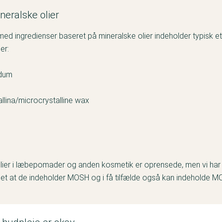
eralske olier
ed ingredienser baseret på mineralske olier indeholder typisk et e
ser:
idum
allina/microcrystalline wax
lier i læbepomader og anden kosmetik er oprensede, men vi har i 
et at de indeholder MOSH og i få tilfælde også kan indeholde M