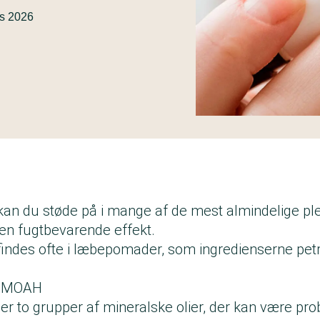
ts 2026
 kan du støde på i mange af de mest almindelige pl
 en fugtbevarende effekt.
 findes ofte i læbepomader, som ingredienserne petr
g MOAH
to grupper af mineralske olier, der kan være pro