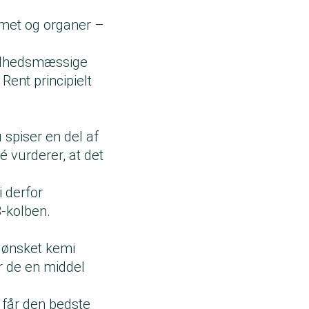
emet og organer –
ndhedsmæssige
ent principielt
spiser en del af
 vurderer, at det
 derfor
-kolben.
uønsket kemi
r de en middel
får den bedste