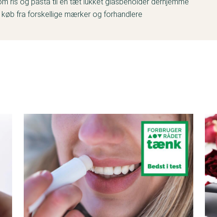
om ris og pasta til en tæt lukket glasbeholder derhjemme
g køb fra forskellige mærker og forhandlere