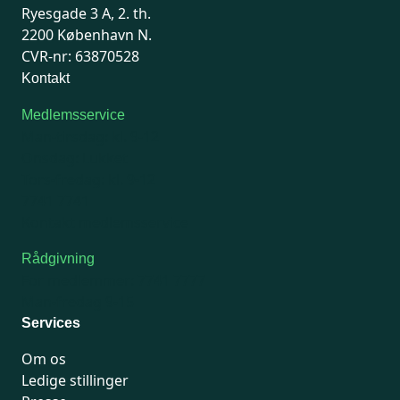
Ryesgade 3 A, 2. th.
2200 København N.
CVR-nr: 63870528
Kontakt
Medlemsservice
Man-tirsdag: kl. 9-12
Onsdag: Lukket
Tors-fredag: kl. 9-12
7741 7741
Kontakt medlemsservice
Rådgivning
For medlemmer: 7741 7777
Man-fredag 9-15
Services
Om os
Ledige stillinger