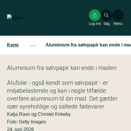
Gå
til
hovedindhold
Log ind
Søg
Menu
Kemi
···
Aluminium fra sølvpapir kan ende i m
Aluminium fra sølvpapir kan ende i maden
Alufolie - også kendt som sølvpapir - er
miljøbelastende og kan i nogle tilfælde
overføre aluminium til din mad. Det gælder
især syreholdige og saltede fødevarer.
Katja Ravn og Christel Kirkeby
Foto: Getty Images
24. juni 2026