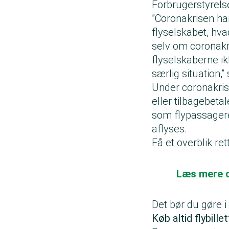
Forbrugerstyrels
”Coronakrisen har
flyselskabet, hvad
selv om coronakr
flyselskaberne ik
særlig situation,”
Under coronakris
eller tilbagebeta
som flypassagerer
aflyses.
Få et overblik re
Læs mere o
Det bør du gøre i
Køb altid flybille