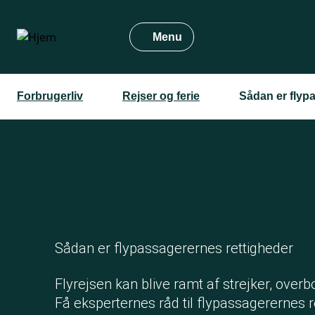
Gå
til
Menu
hovedindhold
Forbrugerliv
Rejser og ferie
Sådan er flyp
Sådan er flypassagerernes rettigheder
Flyrejsen kan blive ramt af strejker, ove
Få eksperternes råd til flypassagerernes r