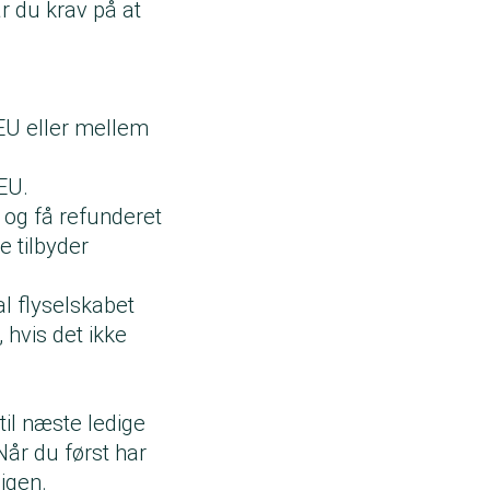
ar du krav på at
 EU eller mellem
 EU.
 og få refunderet
e tilbyder
al flyselskabet
 hvis det ikke
til næste ledige
Når du først har
igen.