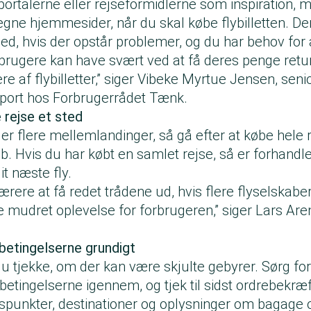
ortalerne eller rejseformidlerne som inspiration, me
egne hjemmesider, når du skal købe flybilletten. 
led, hvis der opstår problemer, og du har behov for 
orbrugere kan have svært ved at få deres penge retu
 af flybilletter,” siger Vibeke Myrtue Jensen, seni
nsport hos Forbrugerrådet Tænk.
rejse et sted
ler flere mellemlandinger, så gå efter at købe hele 
 Hvis du har købt en samlet rejse, så er forhandle
it næste fly.
rere at få redet trådene ud, hvis flere flyselskaber
 mudret oplevelse for forbrugeren,” siger Lars Are
 betingelserne grundigt
u tjekke, om der kan være skjulte gebyrer. Sørg for
betingelserne igennem, og tjek til sidst ordrebekræf
dspunkter, destinationer og oplysninger om bagage o