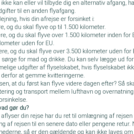
ikke kan eller vil tilbyde dig en alternativ afgang, h
gifter til en anden flyafgang.
lejning, hvis din afrejse er forsinket i:
e, og du skal flyve op til 1.500 kilometer.
ere, og du skal flyve over 1.500 kilometer inden for
ilometer uden for EU.
mere, og du skal flyve over 3.500 kilometer uden for
l sørge for mad og drikke. Du kan selv lægge ud for
elige udgifter af flyselskabet, hvis flyselskabet ikk
 derfor at gemme kvitteringerne.
sen, at du først kan flyve videre dagen efter? Så sk
tering og transport mellem lufthavn og overnatning,
orsinkelse.
vad gør du?
 aflyser din rejse har du ret til omlægning af rejsen 
 af rejsen til en senere dato eller pengene retur. 
ghederne, så er den gældende og kan ikke laves om 