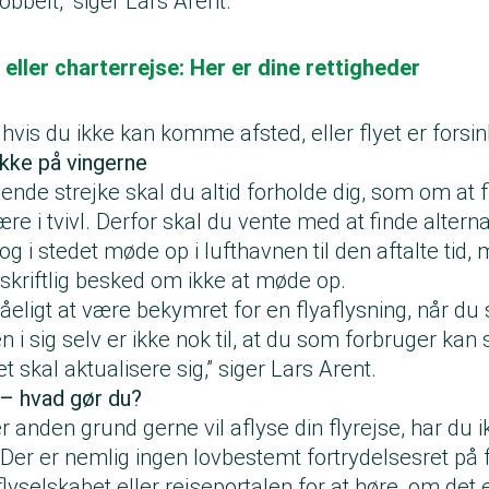
obbelt,” siger Lars Arent.
eller charterrejse: Her er dine rettigheder
 hvis du ikke kan komme afsted, eller flyet er forsin
ikke på vingerne
uende strejke skal du altid forholde dig, som om at f
e i tvivl. Derfor skal du vente med at finde alterna
g i stedet møde op i lufthavnen til den aftalte tid
skriftlig besked om ikke at møde op.
tåeligt at være bekymret for en flyaflysning, når du 
i sig selv er ikke nok til, at du som forbruger kan 
t skal aktualisere sig,” siger Lars Arent.
e – hvad gør du?
r anden grund gerne vil aflyse din flyrejse, har du ikk
Der er nemlig ingen lovbestemt fortrydelsesret på f
lyselskabet eller rejseportalen for at høre, om det e