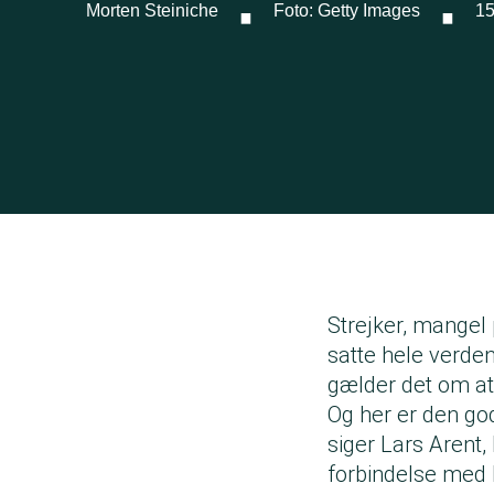
·
·
Morten Steiniche
Foto: Getty Images
15
Strejker, mangel
satte hele verden
gælder det om at 
Og her er den go
siger Lars Arent,
forbindelse med b