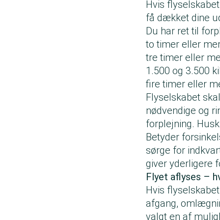
Hvis flyselskabet 
få dækket dine ud
Du har ret til forp
to timer eller mer
tre timer eller m
1.500 og 3.500 k
fire timer eller 
Flyselskabet ska
nødvendige og rim
forplejning. Husk
Betyder forsinkel
sørge for indkvar
giver yderligere f
Flyet aflyses – h
Hvis flyselskabet
afgang, omlægning
valgt en af muli