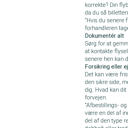
korrekte? Din fly
da du så billetten
”Hvis du senere fi
forhandleren tage
Dokumentér alt
Sørg for at gemme
at kontakte flysel
senere hen kan d
Forsikring eller e
Det kan være frist
den sikre side, m
dig. Hvad kan di
forvejen.
”Afbestillings- o
være en del af in
del af den type re