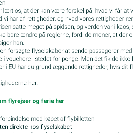
en.
 lært os, at der kan være forskel på, hvad vi får at v
 vi har af rettigheder, og hvad vores rettigheder ren
isen satte meget på spidsen, og verden var i kaos,
ke bare ændre på reglerne, fordi de mener, at der e
 siger han.
en forsøgte flyselskaber at sende passagerer me
le i vouchere i stedet for penge. Men det fik de ikke
 i EU har du grundlæggende rettigheder, hvis dit fl
ttighederne her.
m flyrejser og ferie her
 forbindelse med købet af flybilletten
tten direkte hos flyselskabet