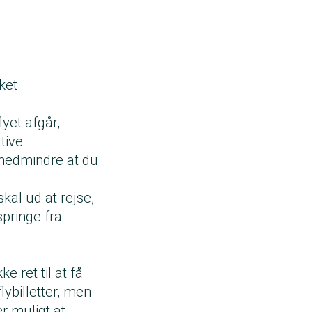
ket
lyet afgår,
tive
, medmindre at du
skal ud at rejse,
springe fra
e ret til at få
lybilletter, men
r muligt at