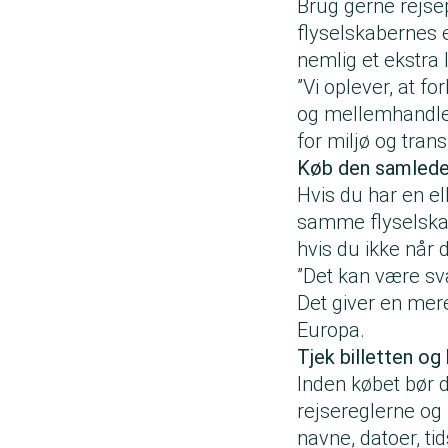
Brug gerne rejsep
flyselskabernes 
nemlig et ekstra 
”Vi oplever, at f
og mellemhandlere
for miljø og tra
Køb den samlede 
Hvis du har en el
samme flyselskab.
hvis du ikke når d
”Det kan være svæ
Det giver en mere
Europa.
Tjek billetten og
Inden købet bør d
rejsereglerne og 
navne, datoer, ti