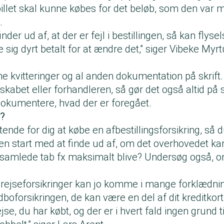
billet skal kunne købes for det beløb, som den var
.
nder ud af, at der er fejl i bestillingen, så kan flyse
 sig dyrt betalt for at ændre det,” siger Vibeke Myr
 kvitteringer og al anden dokumentation på skrift.
skabet eller forhandleren, så gør det også altid på s
okumentere, hvad der er foregået.
j?
ende for dig at købe en afbestillingsforsikring, så d
en start med at finde ud af, om det overhovedet kan
t samlede tab fx maksimalt blive? Undersøg også, o
g rejseforsikringer kan jo komme i mange forklædni
dboforsikringen, de kan være en del af dit kreditkor
jse, du har købt, og der er i hvert fald ingen grund ti