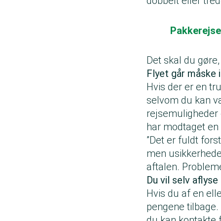
dobbelt eller tred
Pakkerejse 
Det skal du gøre,
Flyet går måske 
Hvis der er en tr
selvom du kan vær
rejsemuligheder o
har modtaget en 
”Det er fuldt fors
men usikkerheden 
aftalen. Probleme
Du vil selv aflys
Hvis du af en elle
pengene tilbage. 
du kan kontakte f