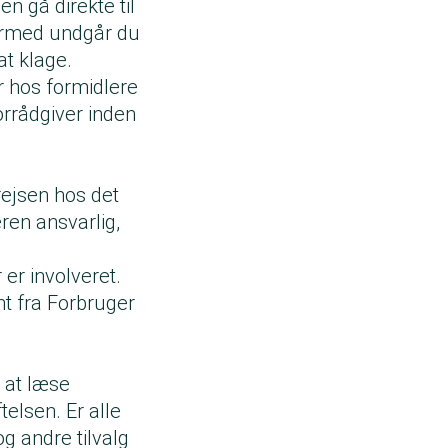
n gå direkte til
Dermed undgår du
at klage.
r hos formidlere
orrådgiver inden
rejsen hos det
ren ansvarlig,
 er involveret.
nt fra Forbruger
 at læse
telsen. Er alle
g andre tilvalg