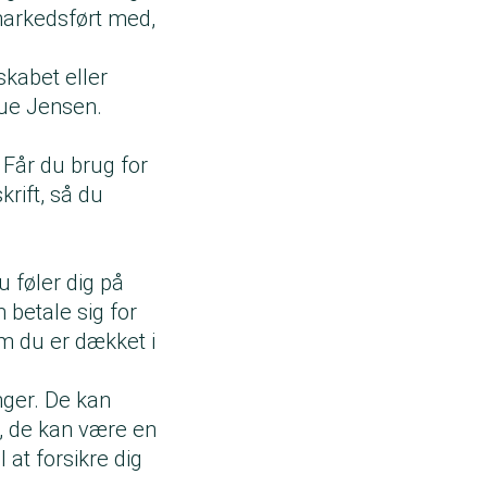
 markedsført med,
lskabet eller
tue Jensen.
 Får du brug for
krift, så du
u føler dig på
 betale sig for
m du er dækket i
nger. De kan
t, de kan være en
l at forsikre dig