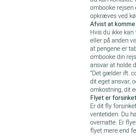
ombooke rejsen el
opkræves ved købe
Afvist at komme 
Hvis du ikke kan 
eller på anden vi
at pengene er tab
ombooke din rejse
ansvar at holde d
”Det gælder ift. 
dit eget ansvar, 
omkostning, dit e
Flyet er forsinke
Er dit fly forsinke
ventetiden. Du ha
overnatte. Er fly
flyet mere end fe