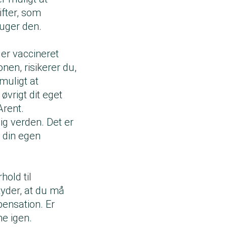
ifter, som
ruger den.
 er vaccineret
nen, risikerer du,
muligt at
øvrigt dit eget
Arent.
ig verden. Det er
t din egen
hold til
tyder, at du må
pensation. Er
ne igen.