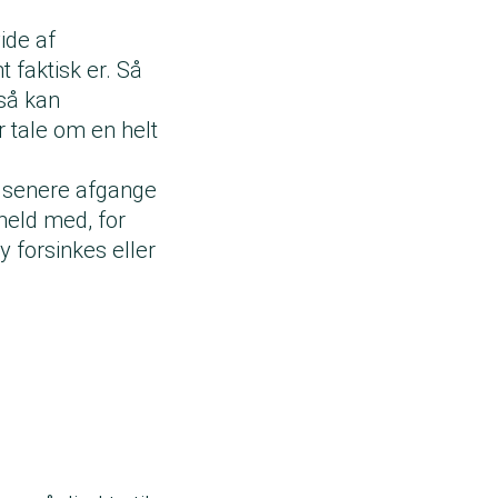
ide af
t faktisk er. Så
 så kan
r tale om en helt
d senere afgange
 held med, for
y forsinkes eller