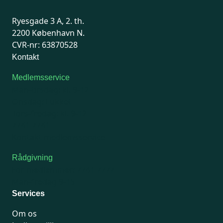
Ryesgade 3 A, 2. th.
2200 København N.
CVR-nr: 63870528
Kontakt
Medlemsservice
Man-tirsdag: kl. 9-12
Onsdag: Lukket
Tors-fredag: kl. 9-12
7741 7741
Kontakt medlemsservice
Rådgivning
For medlemmer: 7741 7777
Man-fredag 9-15
Services
Om os