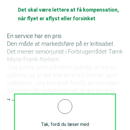
Det skal være lettere at få kompensation,
når flyet er aflyst eller forsinket
En service har en pris
Den måde at markedsføre på er kritisabel.
Det mener seniorjurist i Forbrugerrådet Tænk
Marie Frank-Nielsen.
”Det kunne godt stå mere tydeligt, at der er
gebyrer, og at det ikke er 4.500 kroner, som
udbetales. Jeg kan godt forstå, at man som
forbruger får opfattelsen af, at det er op til
4.500 kroner, man modtager,” siger hun.
Tak, fordi du læser med