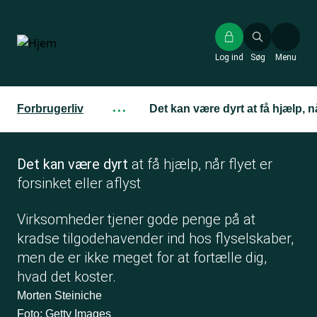
Gå
til
hovedindhold
Log ind
Søg
Menu
Forbrugerliv
···
Det kan være dyrt at få hjælp, når
Det kan være dyrt
at få hjælp, når flyet er
forsinket eller aflyst
Virksomheder tjener gode penge på at
kradse tilgodehavender ind hos flyselskaber,
men de er ikke meget for at fortælle dig,
hvad det koster.
Morten Steiniche
Foto: Getty Images