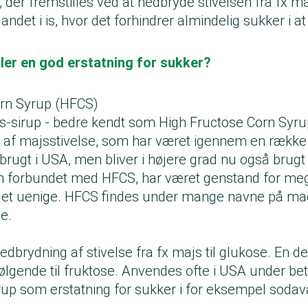
 der fremstilles ved at nedbryde stivelsen fra fx maj
ndet i is, hvor det forhindrer almindelig sukker i at
ler en god erstatning for sukker?
orn Syrup (HFCS)
s-sirup - bedre kendt som High Fructose Corn Syrup
 af majsstivelse, som har været igennem en række
rugt i USA, men bliver i højere grad nu også brugt 
n forbundet med HFCS, har været genstand for me
et uenige. HFCS findes under mange navne på madv
e.
edbrydning af stivelse fra fx majs til glukose. En d
lgende til fruktose. Anvendes ofte i USA under be
rup som erstatning for sukker i for eksempel sodav