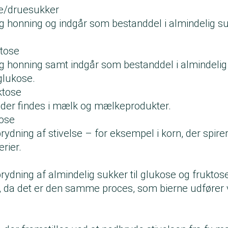
e/druesukker
 og honning og indgår som bestanddel i almindelig s
.
ktose
og honning samt indgår som bestanddel i almindelig
glukose.
ktose
der findes i mælk og mælkeprodukter.
ose
dning af stivelse – for eksempel i korn, der spirer
rier.
ydning af almindelig sukker til glukose og fruktos
, da det er den samme proces, som bierne udfører 