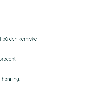
el på den kemiske
procent.
l honning.
.