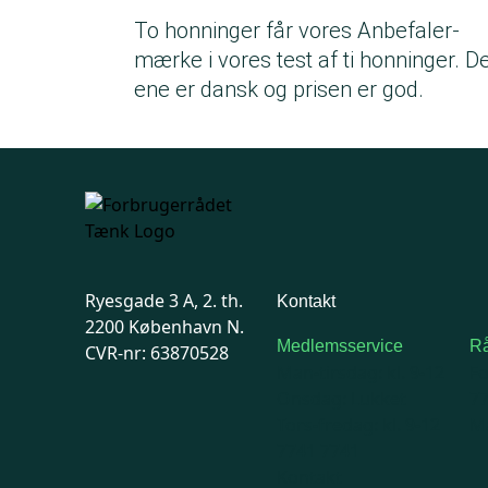
To honninger får vores Anbefaler-
mærke i vores test af ti honninger. D
ene er dansk og prisen er god.
Ryesgade 3 A, 2. th.
Kontakt
2200 København N.
Medlemsservice
Rå
CVR-nr: 63870528
Man-tirsdag: kl. 9-12
F
Onsdag: Lukket
7
Tors-fredag: kl. 9-12
Ma
7741 7741
Kontakt