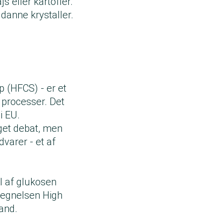
s eller kartofler.
 danne krystaller.
 (HFCS) - er et
 processer. Det
i EU.
get debat, men
arer - et af
el af glukosen
tegnelsen High
and.