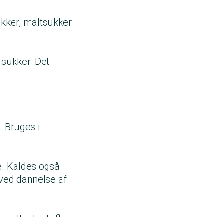
ukker, maltsukker
 sukker. Det
. Bruges i
e. Kaldes også
ved dannelse af