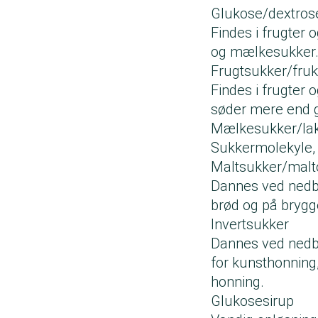
Glukose/dextros
Findes i frugter
og mælkesukker
Frugtsukker/fru
Findes i frugter 
søder mere end 
Mælkesukker/la
Sukkermolekyle, 
Maltsukker/malt
Dannes ved nedbry
brød og på brygge
Invertsukker
Dannes ved nedbr
for kunsthonning
honning.
Glukosesirup