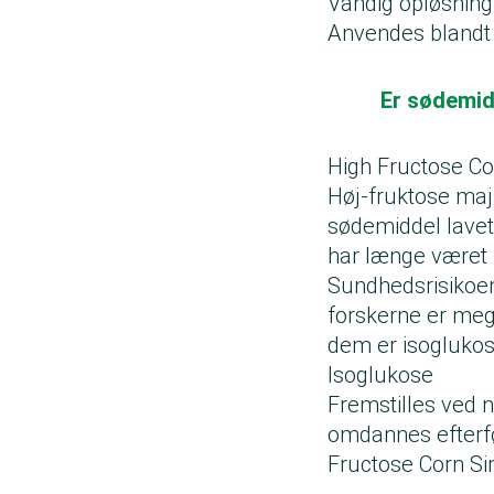
Vandig opløsning,
Anvendes blandt a
Er sødemid
High Fructose C
Høj-fruktose maj
sødemiddel lavet
har længe været b
Sundhedsrisikoe
forskerne er meg
dem er isoglukos
Isoglukose
Fremstilles ved n
omdannes efterfø
Fructose Corn Si