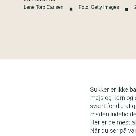
·
·
Lene Torp Carlsen
Foto: Getty Images
Sukker er ikke ba
majs og korn og 
svært for dig at
maden indeholde
Her er de mest a
Når du ser på va