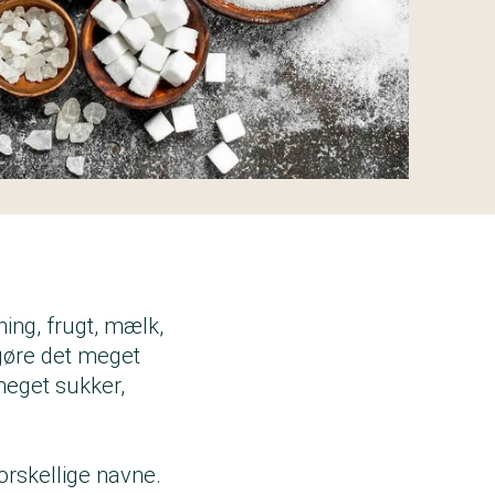
ing, frugt, mælk,
 gøre det meget
meget sukker,
rskellige navne.