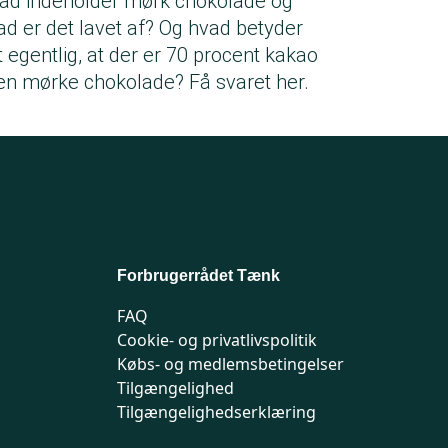
ad indeholder mørk chokolade og
ad er det lavet af? Og hvad betyder
t egentlig, at der er 70 procent kakao
den mørke chokolade? Få svaret her.
Forbrugerrådet Tænk
FAQ
Cookie- og privatlivspolitik
Købs- og medlemsbetingelser
Tilgængelighed
Tilgængelighedserklæring