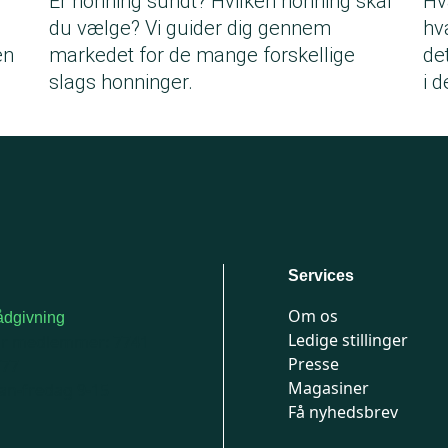
Er honning sundt? Hvilken honning skal
Hv
du vælge? Vi guider dig gennem
hv
en
markedet for de mange forskellige
de
slags honninger.
i 
Services
Om os
dgivning
Ledige stillinger
or medlemmer: 7741
Presse
777
Magasiner
n-fredag 9-15
Få nyhedsbrev