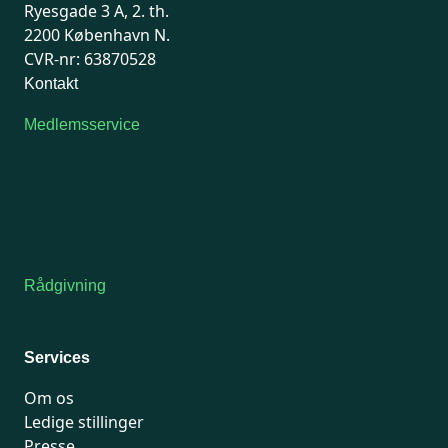
Ryesgade 3 A, 2. th.
2200 København N.
CVR-nr: 63870528
Kontakt
Medlemsservice
Man-tirsdag: kl. 9-12
Onsdag: Lukket
Tors-fredag: kl. 9-12
7741 7741
Kontakt medlemsservice
Rådgivning
For medlemmer: 7741 7777
Man-fredag 9-15
Services
Om os
Ledige stillinger
Presse