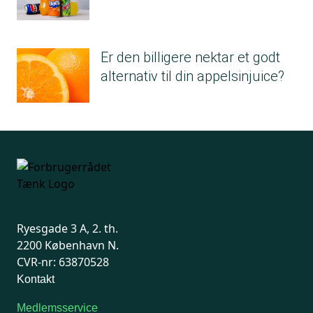
Er den billigere nektar et godt
alternativ til din appelsinjuice?
Ryesgade 3 A, 2. th.
2200 København N.
CVR-nr: 63870528
Kontakt
Medlemsservice