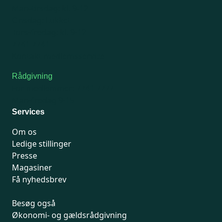
Man-tirsdag: kl. 9-12
Onsdag: Lukket
Tors-fredag: kl. 9-12
7741 7741
Kontakt medlemsservice
Rådgivning
For medlemmer: 7741 7777
Man-fredag 9-15
Services
Om os
Ledige stillinger
Presse
Magasiner
Få nyhedsbrev
Besøg også
Økonomi- og gældsrådgivning