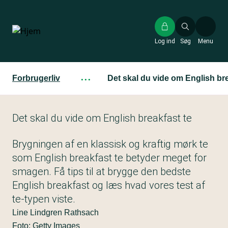
Gå
til
hovedindhold
Log ind
Søg
Menu
Forbrugerliv
···
Det skal du vide om English bre
Det skal du vide om English breakfast te
Brygningen af en klassisk og kraftig mørk te
som English breakfast te betyder meget for
smagen. Få tips til at brygge den bedste
English breakfast og læs hvad vores test af
te-typen viste.
Line Lindgren Rathsach
Foto: Getty Images