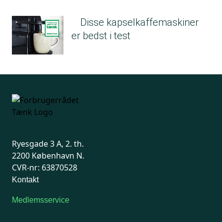
Disse kapselkaffemaskiner
er bedst i test
Ryesgade 3 A, 2. th.
2200 København N.
CVR-nr: 63870528
Kontakt
Medlemsservice
Man-tirsdag: kl. 9-12