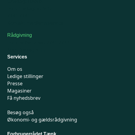
Onsdag: Lukket
Tors-fredag: kl. 9-12
7741 7741
Kontakt medlemsservice
Rådgivning
For medlemmer: 7741 7777
Man-fredag 9-15
Services
Om os
Ledige stillinger
Presse
Magasiner
Få nyhedsbrev
Besøg også
Økonomi- og gældsrådgivning
Forbrugerrådet Tænk