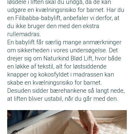
løsdele i liften skal du undgå, da de kan
udgøre en kvælningsrisiko for bar­­net. Har du
en Filibabba-babylift, anbefaler vi derfor, at
du ikke bruger den med den ekstra
rullemadras.
En babylift får særlig mange anmærkninger
om sikkerheden i vores undersøgelse. Det
drejer sig om Naturkind Blød Lift, hvor både
en løkke af tekstil, alt for løstsiddende
knapper og kokosfyldet i madrassen kan
skabe en kvælningsrisiko for barnet.
Desuden sid­­der bærehankene så langt nede,
at liften bliver ustabil, når du går med den.