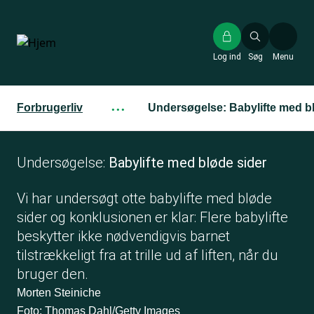
Gå
til
hovedindhold
Log ind
Søg
Menu
Forbrugerliv
···
Undersøgelse: Babylifte med b
Undersøgelse:
Babylifte med bløde sider
Vi har undersøgt otte babylifte med bløde
sider og konklusionen er klar: Flere babylifte
beskytter ikke nødvendigvis barnet
tilstrækkeligt fra at trille ud af liften, når du
bruger den.
Morten Steiniche
Foto: Thomas Dahl/Getty Images