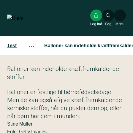
Gå
til
hovedindhold
Log ind
Søg
Menu
Test
···
Balloner kan indeholde kræftfremkalden
Balloner kan indeholde kræftfremkaldende
stoffer
Balloner er festlige til børnefødselsdage.
Men de kan også afgive kræftfremkaldende
kemiske stoffer, når du puster dem op, eller
når børn har dem i munden.
Stine Müller
Foto: Getty Images