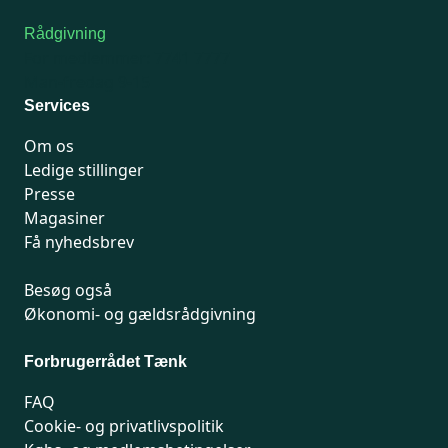
Rådgivning
For medlemmer: 7741 7777
Man-fredag 9-15
Services
Om os
Ledige stillinger
Presse
Magasiner
Få nyhedsbrev
Besøg også
Økonomi- og gældsrådgivning
Forbrugerrådet Tænk
FAQ
Cookie- og privatlivspolitik