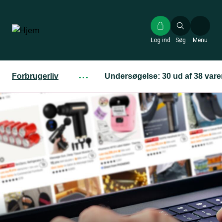
Gå
til
hovedindhold
Log ind
Søg
Menu
Forbrugerliv
···
Undersøgelse: 30 ud af 38 varer