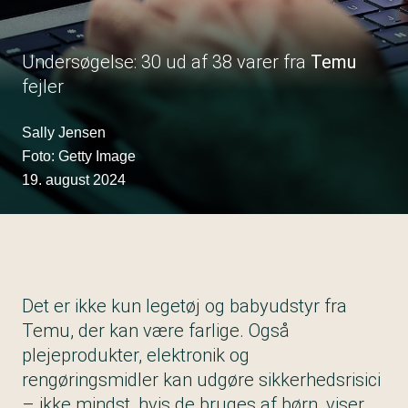
Undersøgelse: 30 ud af 38 varer fra
Temu
fejler
Sally Jensen
Foto: Getty Image
19. august 2024
Det er ikke kun legetøj og babyudstyr fra
Temu, der kan være farlige. Også
plejeprodukter, elektronik og
rengøringsmidler kan udgøre sikkerhedsrisici
– ikke mindst, hvis de bruges af børn, viser