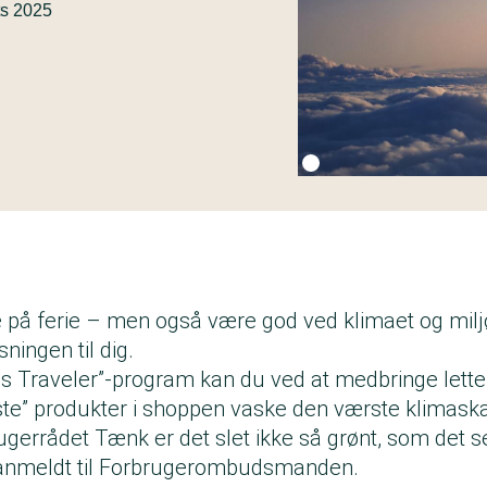
ts 2025
Fotokredit:
SAS
ve på ferie – men også være god ved klimaet og mil
ningen til dig.
us Traveler”-program kan du ved at medbringe lette
ste” produkter i shoppen vaske den værste klimas
gerrådet Tænk er det slet ikke så grønt, som det se
anmeldt til Forbrugerombudsmanden
.