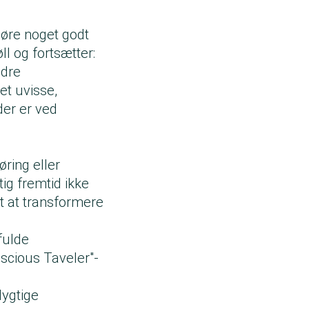
gøre noget godt
ll og fortsætter:
ndre
et uvisse,
der er ved
ring eller
ig fremtid ikke
vt at transformere
fulde
nscious Taveler"-
dygtige