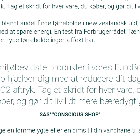
. Tag et skridt for hver vare, du køber, og gør dit li
blandt andet finde tørrebolde i new zealandsk uld,
med at spare energi. En test fra Forbrugerrådet Tæ
 den type
tørrebolde ingen effekt har
.
iljøbevidste produkter i vores Euro
p hjælper dig med at reducere dit dag
O2-aftryk. Tag et skridt for hver vare, 
ber, og gør dit liv lidt mere bæredygti
SAS' "CONSCIOUS SHOP"
 en lommelygte eller en dims til din vandhane til a
.