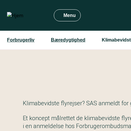
Gå
til
Menu
hovedindhold
Forbrugerliv
Bæredygtighed
Klimabevidst
Klimabevidste flyrejser? SAS anmeldt fo
Et koncept målrettet de klimabevidste flyr
i en anmeldelse hos Forbrugerombudsma