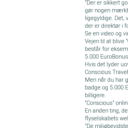
"Der er sikkert g
gør nogen mærkbar
ligegyldige. Det,
der er direktør i
Se en video og vi
Vejen til at bliv
består for eksemp
5.000 EuroBonus-
Hvis det lyder uo
Conscious Traveler
Men når du har ge
badge og 5.000 E
billigere.
"Conscious" onli
En anden ting, de
flyselskabets we
"De miljøbevidst