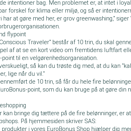
ode intentioner bag. Men problemet er, at intet i lo
 forskel for klima eller miljø, og så er intentioner
 vi har at gøre med her, er grov greenwashing," siger
 forbrugerorganisationen.
nd flypoint
e "Conscious Traveler" består af 10 trin, du skal gen
el af at se en kort video om fremtidens luftfart ell
point til en velgørenhedsorganisation.
verskueligt, så kan du trøste dig med, at du kan "ka
, lige når du vil."
nnemført de 10 trin, så får du hele fire belønninge
uroBonus-point, som du kan bruge på at gøre din næ
neshopping
r kan bringe dig tættere på de fire belønninger, er a
bshops. På hjemmesiden skriver SAS:
e produkter i vores EuroBonus Shop hjælper dig med