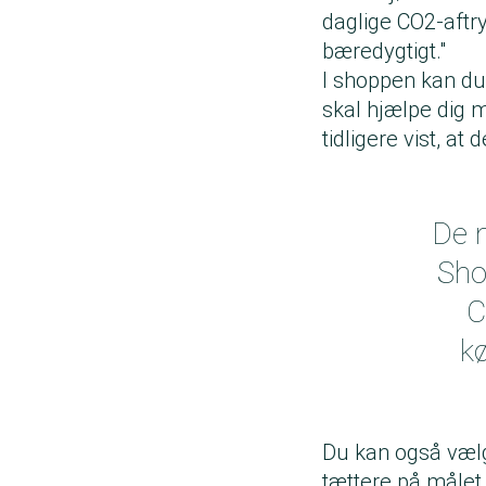
daglige CO2-aftryk
bæredygtigt."
I shoppen kan du 
skal hjælpe dig 
tidligere vist, at
De m
Sho
C
kø
Du kan også vælge
tættere på målet