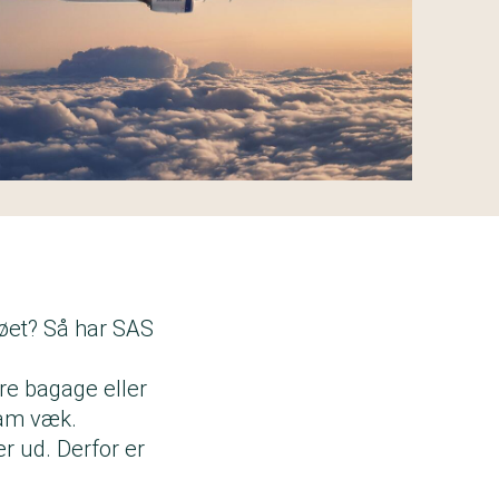
jøet? Så har SAS
re bagage eller
kam væk.
r ud. Derfor er