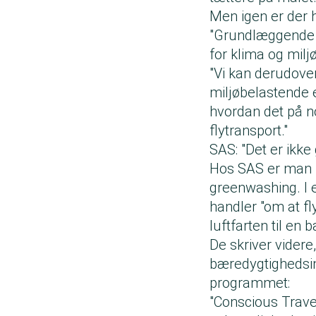
Men igen er der 
"Grundlæggende e
for klima og milj
"Vi kan derudove
miljøbelastende e
hvordan det på n
flytransport."
SAS: "Det er ikk
Hos SAS er man ik
greenwashing. I e
handler "om at fl
luftfarten til en 
De skriver videre
bæredygtighedsini
programmet:
"Conscious Trave