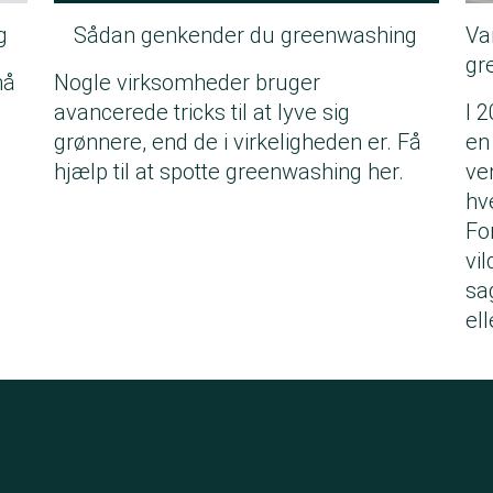
g
Sådan genkender du greenwashing
Va
gr
nå
Nogle virksomheder bruger
avancerede tricks til at lyve sig
I 
grønnere, end de i virkeligheden er. Få
en
hjælp til at spotte greenwashing her.
ve
hv
Fo
vi
sa
el