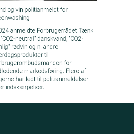
nd og vin politianmeldt for
eenwashing
2024 anmeldte Forbrugerrådet Tænk
 "CO2-neutral" danskvand, "CO2-
nlig" rødvin og ni andre
erdagsprodukter til
rbrugerombudsmanden for
ldledende markedsføring. Flere af
gerne har ledt til politianmeldelser
ler indskærpelser.