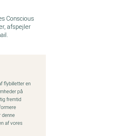
ores Conscious
r, afspejler
ail.
 flybilletter en
somheder på
ig fremtid
sformere
or denne
en af vores