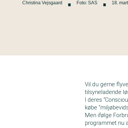
·
·
Christina Vejsgaard
Foto: SAS
18. mar
Vil du gerne fly
tilsyneladende løs
I deres ”Conscio
købe ”miljøbevid
Men ifølge Forbru
programmet nu