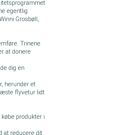
yalitetsprogrammet
ne egentlig
 Winni Grosbøll,
nemføre. Trinene
er at donere
lde dig en
r, herunder et
ste flyvetur lidt
t købe produkter i
 at reducere dit