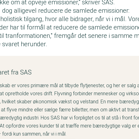
kke om at opveje emissioner," skriver SAS.
dog alligevel reducere de samlede emissioner:
listisk tilgang, hvor alle bidrager, når vi i mål. V
v, der har til formål at reducere de samlede emissione
til tranformationen," fremgår det senere i samme m
 svaret herunder.
aret fra SAS
skab er vores primære mål at tilbyde flytjenester, og her er salg af
f at opretholde vores drift. Flyvning forbinder mennesker og virk
, hvilket skaber økonomisk vækst og velstand. En mere bæredygt
at flyve mindre eller sælge færre billetter, men om aktivt at tran
 bæredygtig industri. Hos SAS har vi forpligtet os til at stå i front f
 At opfordre vores kunder til at træffe mere bæredygtige valg er 
– fordi kun sammen, når vi i mål.