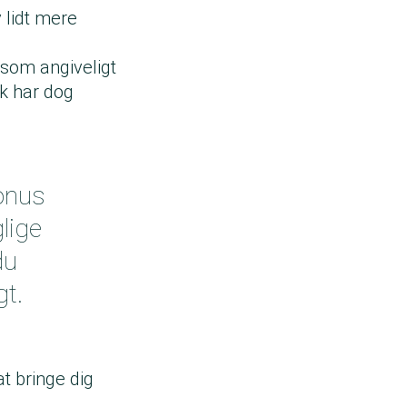
v lidt mere
 som angiveligt
nk har dog
Bonus
lige
du
gt.
t bringe dig