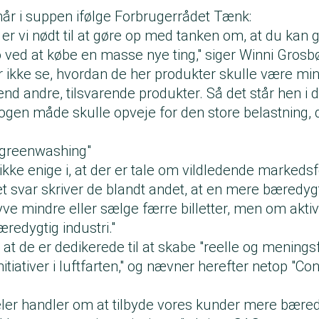
hår i suppen ifølge Forbrugerrådet Tænk:
r vi nødt til at gøre op med tanken om, at du kan 
ø ved at købe en masse nye ting," siger Winni Grosbø
r ikke se, hvordan de her produkter skulle være mi
nd andre, tilsvarende produkter. Så det står hen i d
ogen måde skulle opveje for den store belastning, 
e greenwashing"
ke enige i, at der er tale om vildledende markedsfø
t svar skriver de blandt andet, at en mere bæredygt
yve mindre eller sælge færre billetter, men om akti
bæredygtig industri."
, at de er dedikerede til at skabe "reelle og menings
tiativer i luftfarten," og nævner herefter netop "Co
ler handler om at tilbyde vores kunder mere bære