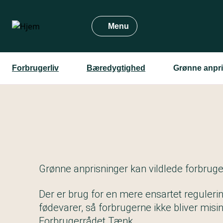
Gå
til
Menu
hovedindhold
Forbrugerliv
Bæredygtighed
Grønne anpri
Grønne anprisninger kan vildlede forbrug
Der er brug for en mere ensartet reguleri
fødevarer, så forbrugerne ikke bliver mis
Forbrugerrådet Tænk.