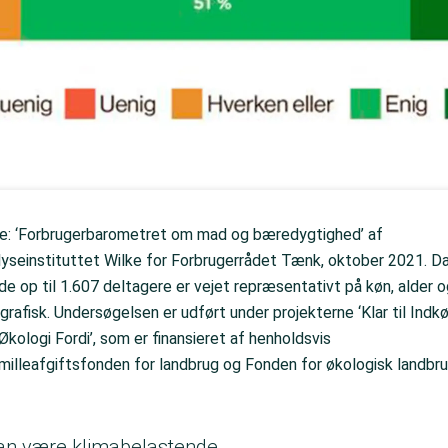
de: ‘Forbrugerbarometret om mad og bæredygtighed’ af
lyseinstituttet Wilke for Forbrugerrådet Tænk, oktober 2021. D
 de op til 1.607 deltagere er vejet repræsentativt på køn, alder o
grafisk. Undersøgelsen er udført under projekterne ‘Klar til Indkø
Økologi Fordi’, som er finansieret af henholdsvis
milleafgiftsfonden for landbrug og Fonden for økologisk landbru
kan være klimabelastende