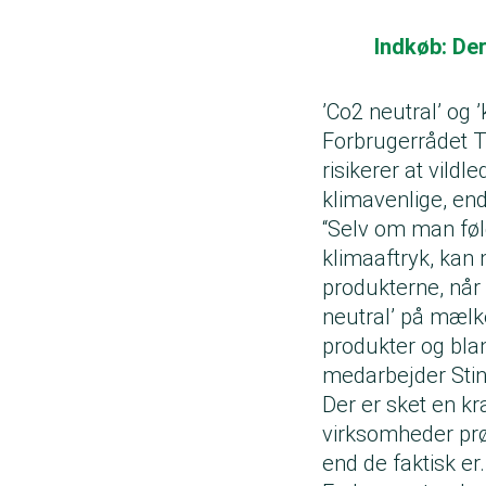
Indkøb: Der
’Co2 neutral’ og ’
Forbrugerrådet T
risikerer at vild
klimavenlige, end
“Selv om man følg
klimaaftryk, kan m
produkterne, når
neutral’ på mælk
produkter og bla
medarbejder Sti
Der er sket en kr
virksomheder prø
end de faktisk er.