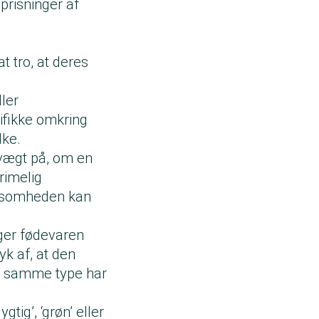
prisninger af
t tro, at deres
ler
ifikke omkring
lke.
 vægt på, om en
rimelig
rksomheden kan
ger fødevaren
yk af, at den
f samme type har
ig’, ‘grøn’ eller