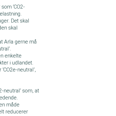
r som ‘CO2-
elastning.
uger. Det skal
den skal
at Arla gerne må
ral’.
en enkelte
kter i udlandet.
 ‘CO2e-neutral’,
O2-neutral’ som, at
ledende.
nden måde
lt reducerer