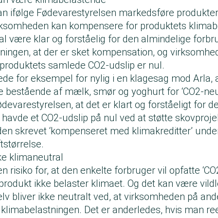
n ifølge Fødevarestyrelsen markedsføre produkte
virksomheden kan kompensere for produktets klimab
l være klar og forståelig for den almindelige forbr
ningen, at der er sket kompensation, og virksomhe
produktets samlede CO2-udslip er nul.
ede for eksempel for nylig i en klagesag mod Arla, 
ie bestående af mælk, smør og yoghurt for ‘CO2-neut
evarestyrelsen, at det er klart og forståeligt for d
a havde et CO2-udslip på nul ved at støtte skovproje
en skrevet ‘kompenseret med klimakreditter’ under
tstørrelse.
ke klimaneutral
en risiko for, at den enkelte forbruger vil opfatte ‘C
rodukt ikke belaster klimaet. Og det kan være vild
selv bliver ikke neutralt ved, at virksomheden på a
klimabelastningen. Det er anderledes, hvis man ree