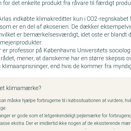
for det enkelte produkt fra råvare til færdigt produk
rlas indkøbte klimakreditter kun i CO2-regnskabet 
 som er en del af økoserien. De dækker eksempelvis
hvilket er bemærkelsesværdigt, idet oste er blandt
mejeriprodukter.
r er professor på Københavns Universitets sociologi
ådet, mener, at danskerne har en større skepsis ov
 klimaanprisninger, end hvis de kommer fra myndi
e et klimamærke?
an måske hjælpe forbrugerne til i købssituationen at vurdere, hvi
ige.
nger er gode som et letgenkendeligt pejlemærke for forbrugere,
masse ekstra. Der er imidlertid ikke nogen af de eksisterende mæ
lve klimabelastningen,” siger Stine Vuholm fra Forbrugerrådet Tæ