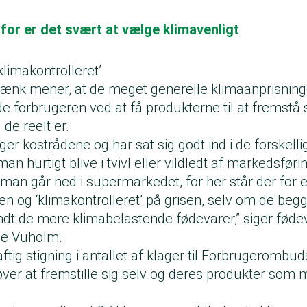
for er det svært at vælge klimavenligt
klimakontrolleret’
ænk mener, at de meget generelle klimaanprisninge
lede forbrugeren ved at få produkterne til at fremst
 de reelt er.
er kostrådene og har sat sig godt ind i de forskell
an hurtigt blive i tvivl eller vildledt af markedsfør
 man går ned i supermarkedet, for her står der for
en og ‘klimakontrolleret’ på grisen, selv om de beg
ndt de mere klimabelastende fødevarer,” siger fødev
ne Vuholm.
aftig stigning i antallet af klager til Forbrugeromb
ver at fremstille sig selv og deres produkter som m