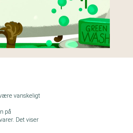
 være vanskeligt
en på
arer. Det viser