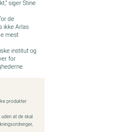
t,” siger Stine
for de
 ikke Arlas
 de mest
ske institut og
er for
ghederne.
lke produkter
 uden at de skal
rkningsordninger,
nk.