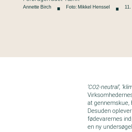
·
·
Annette Birch
Foto: Mikkel Henssel
11.
‘CO2-neutral’, ‘kli
Virksomhedernes 
at gennemskue, 
Desuden oplever 
fødevarernes ind
en ny undersøgel