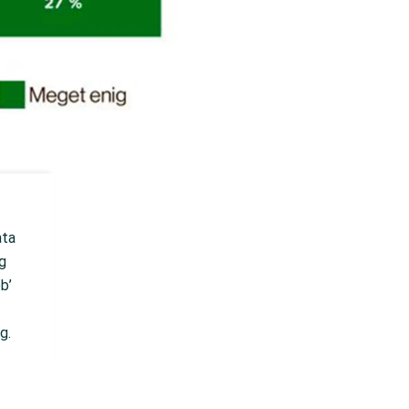
ata
g
b’
g.