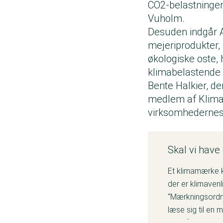
CO2-belastningen 
Vuholm.
Desuden indgår A
mejeriprodukter,
økologiske oste, 
klimabelastende 
Bente Halkier, de
medlem af Klimar
virksomhedernes
Skal vi hav
Et klimamærke k
der er klimavenl
“Mærkningsordni
læse sig til en 
der afspejler se