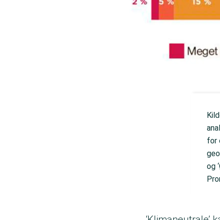
Kil
ana
for
geo
og ‘
Pro
‘Klimaneutrale’ 