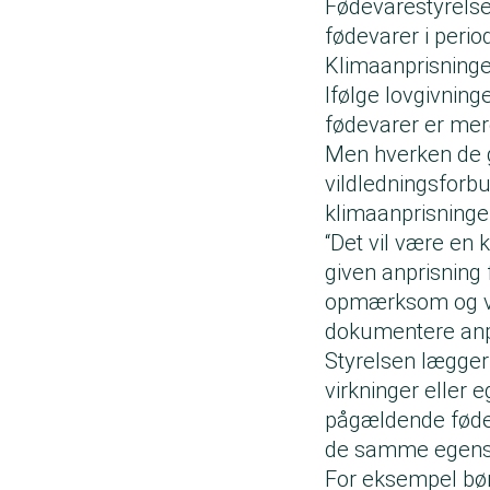
Fødevarestyrelse
fødevarer i perio
Klimaanprisninge
Ifølge lovgivning
fødevarer er mere
Men hverken de ge
vildledningsforb
klimaanprisninger
“Det vil være en
given anprisning 
opmærksom og ve
dokumentere anpr
Styrelsen lægger
virkninger eller 
pågældende føde
de samme egens
For eksempel bør 