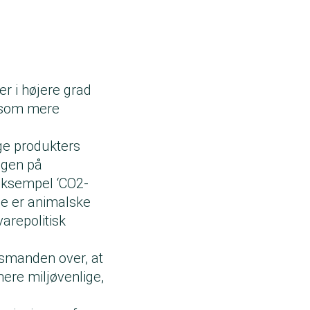
r i højere grad
å som mere
ige produkters
ingen på
 eksempel ‘CO2-
ge er animalske
arepolitisk
udsmanden over, at
ere miljøvenlige,