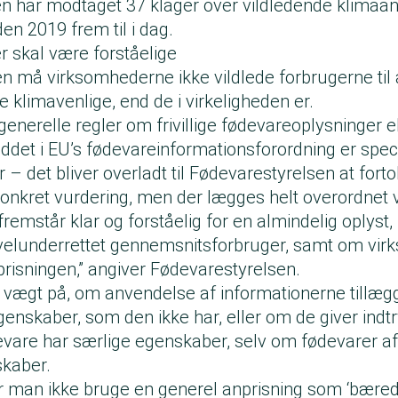
n har modtaget 37 klager over vildledende klimaan
den 2019 frem til i dag.
r skal være forståelige
en må virksomhederne ikke vildlede forbrugerne til a
 klimavenlige, end de i virkeligheden er.
nerelle regler om frivillige fødevareoplysninger el
uddet i EU’s fødevareinformationsforordning er spec
 – det bliver overladt til Fødevarestyrelsen at forto
 konkret vurdering, men der lægges helt overordnet
fremstår klar og forståelig for en almindelig oplyst, 
lunderrettet gennemsnitsforbruger, samt om vi
isningen,” angiver Fødevarestyrelsen.
 vægt på, om anvendelse af informationerne tillæg
egenskaber, som den ikke har, eller om de giver indtr
vare har særlige egenskaber, selv om fødevarer a
kaber.
man ikke bruge en generel anprisning som ‘bæredygt