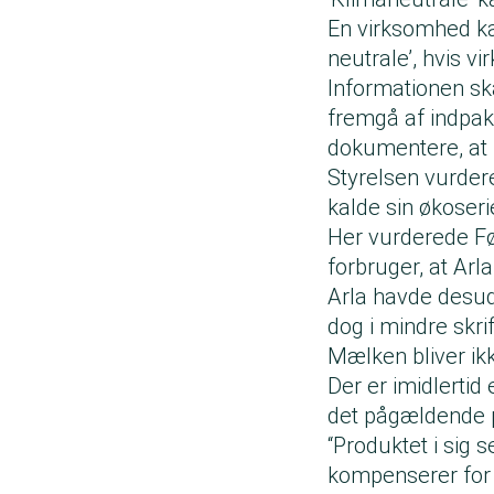
En virksomhed ka
neutrale’, hvis 
Informationen ska
fremgå af indpak
dokumentere, at 
Styrelsen vurder
kalde sin økoser
Her vurderede Fød
forbruger, at Arl
Arla havde desud
dog i mindre skrif
Mælken bliver ik
Der er imidlertid 
det pågældende p
“Produktet i sig 
kompenserer for 