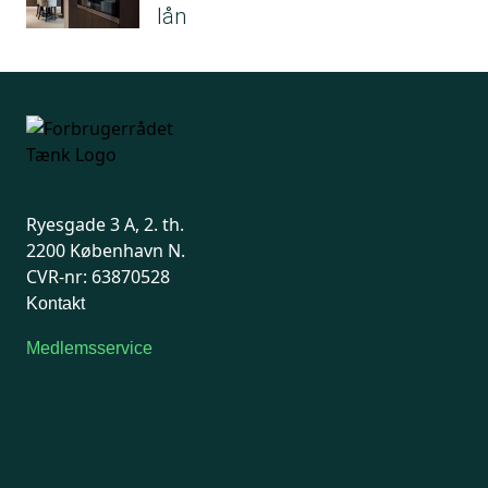
lån
Ryesgade 3 A, 2. th.
2200 København N.
CVR-nr: 63870528
Kontakt
Medlemsservice
Man-tirsdag: kl. 9-12
Onsdag: Lukket
Tors-fredag: kl. 9-12
7741 7741
Kontakt medlemsservice