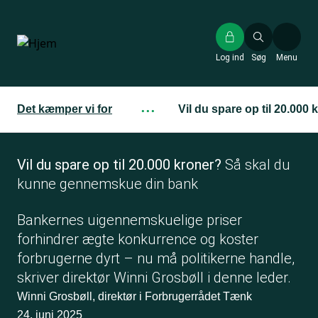
Gå
til
hovedindhold
Log ind
Søg
Menu
Det kæmper vi for
···
Vil du spare op til 20.00
Vil du spare op til 20.000 kroner?
Så skal du
kunne gennemskue din bank
Bankernes uigennemskuelige priser
forhindrer ægte konkurrence og koster
forbrugerne dyrt – nu må politikerne handle,
skriver direktør Winni Grosbøll i denne leder.
Winni Grosbøll, direktør i Forbrugerrådet Tænk
24. juni 2025