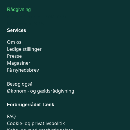
Rådgivning
For medlemmer: 7741 7777
Man-fredag 9-15
Services
Om os
Ledige stillinger
Presse
Magasiner
Få nyhedsbrev
Besøg også
Økonomi- og gældsrådgivning
Forbrugerrådet Tænk
FAQ
Cookie- og privatlivspolitik