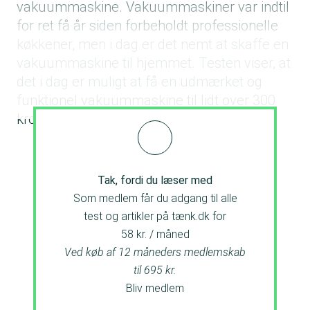
vakuummaskine. Vakuummaskiner var indtil
for ret få år siden forbeholdt professionelle
køkkener, men i dag er det nemt at skaffe en
vakuummaskine til hjemmet. Testen viser, at
det i dag er muligt at få en udmærket og
funktionel vakuummaskine til lidt over 300
kroner.
Tak, fordi du læser med
Som medlem får du adgang til alle
test og artikler på tænk.dk for
58 kr. / måned
Ved køb af 12 måneders medlemskab
til 695 kr.
Bliv medlem