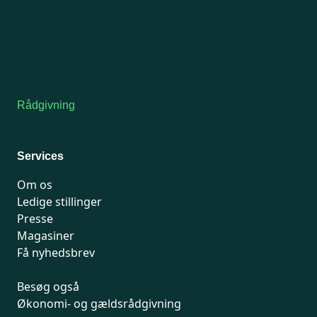
Man-tirsdag: kl. 9-12
Onsdag: Lukket
Tors-fredag: kl. 9-12
7741 7741
Kontakt medlemsservice
Rådgivning
For medlemmer: 7741 7777
Man-fredag 9-15
Services
Om os
Ledige stillinger
Presse
Magasiner
Få nyhedsbrev
Besøg også
Økonomi- og gældsrådgivning