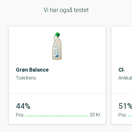
Vi har også testet
Grøn Balance
Clos
Toiletrens
Antika
Middel
44%
51
20 Kr.
Pris
Pris