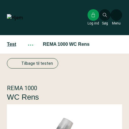
Gå
til
hovedindhold
Log ind
Søg
Menu
Test
···
REMA 1000 WC Rens
Tilbage til testen
REMA 1000
WC Rens