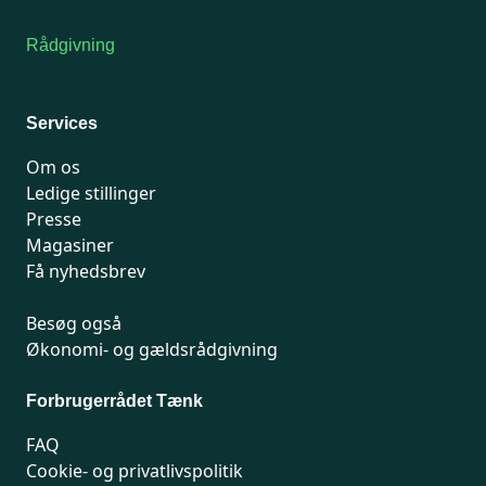
Kontakt medlemsservice
Rådgivning
For medlemmer: 7741 7777
Man-fredag 9-15
Services
Om os
Ledige stillinger
Presse
Magasiner
Få nyhedsbrev
Besøg også
Økonomi- og gældsrådgivning
Forbrugerrådet Tænk
FAQ
Cookie- og privatlivspolitik