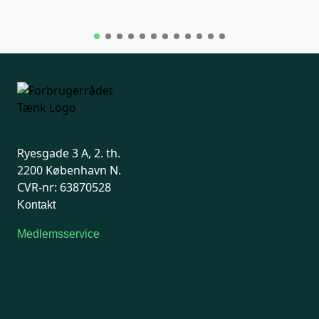
Ryesgade 3 A, 2. th.
2200 København N.
CVR-nr: 63870528
Kontakt
Medlemsservice
Man-tirsdag: kl. 9-12
Onsdag: Lukket
Tors-fredag: kl. 9-12
7741 7741