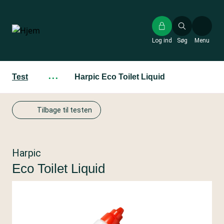
Gå
til
hovedindhold
Log ind
Søg
Menu
Test
···
Harpic Eco Toilet Liquid
Tilbage til testen
Harpic
Eco Toilet Liquid