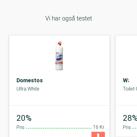
Vi har også testet
Domestos
W5 E
Ultra White
Toilet
Dårlig
20%
28
16 Kr.
Pris
Pris