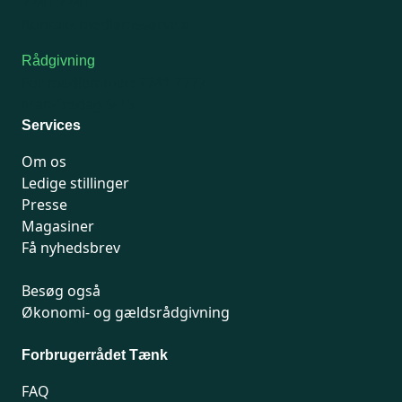
7741 7741
Kontakt medlemsservice
Rådgivning
For medlemmer: 7741 7777
Man-fredag 9-15
Services
Om os
Ledige stillinger
Presse
Magasiner
Få nyhedsbrev
Besøg også
Økonomi- og gældsrådgivning
Forbrugerrådet Tænk
FAQ