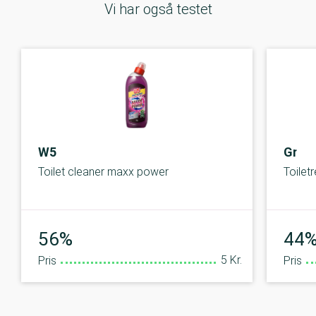
Vi har også testet
W5
Grøn
Toilet cleaner maxx power
Toilet
Middel
56%
44
5 Kr.
Pris
Pris