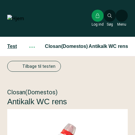
Gå
til
hovedindhold
Log ind
Søg
Menu
Test
···
Closan(Domestos) Antikalk WC rens
Tilbage til testen
Closan(Domestos)
Antikalk WC rens