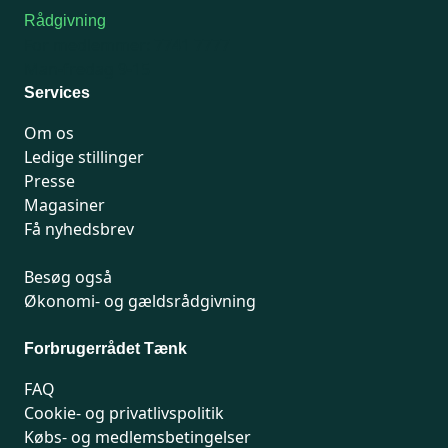
Rådgivning
For medlemmer: 7741 7777
Man-fredag 9-15
Services
Om os
Ledige stillinger
Presse
Magasiner
Få nyhedsbrev
Besøg også
Økonomi- og gældsrådgivning
Forbrugerrådet Tænk
FAQ
Cookie- og privatlivspolitik
Købs- og medlemsbetingelser