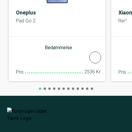
Oneplus
Xiaom
Pad Go 2
Redmi
Bedømmelse
2536 Kr.
Pris
Pris