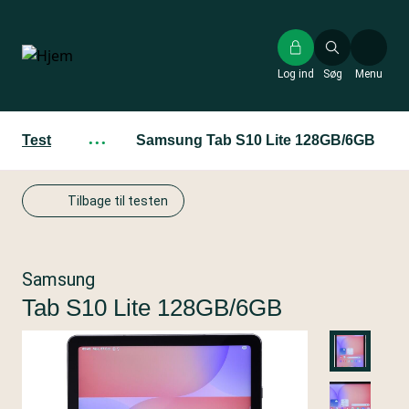
Gå
til
hovedindhold
Log ind
Søg
Menu
Test
···
Samsung Tab S10 Lite 128GB/6GB
Tilbage til testen
Samsung
Tab S10 Lite 128GB/6GB