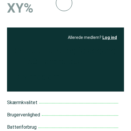
XY%
Allerede medlem?
Log ind
Se resultatet
og få adgang
til 150+ andre test
Bliv medlem
Skærmkvalitet
Brugervenlighed
Batteriforbrug