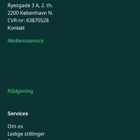
Ryesgade 3 A, 2. th.
2200 København N.
CVR-nr: 63870528
Kontakt
Medlemsservice
Man-tirsdag: kl. 9-12
Onsdag: Lukket
Tors-fredag: kl. 9-12
7741 7741
Kontakt medlemsservice
Rådgivning
For medlemmer: 7741 7777
Man-fredag 9-15
Services
Om os
Ledige stillinger