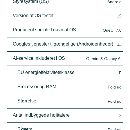
Styresystem (OS)
Android
Version af OS testet
15
Producent specifikt navn af OS
OneUI 7.0
Googles tjenester tilgængelige (Androidenheder)
Ja
AI-service inkluderet i OS
Gemini & Galaxy AI
EU energieffektivitetsklasse
F
Processor og RAM
Fold ud
Størrelse
Fold ud
Antal indbyggede højttalere
2
Skærm
Fold ud