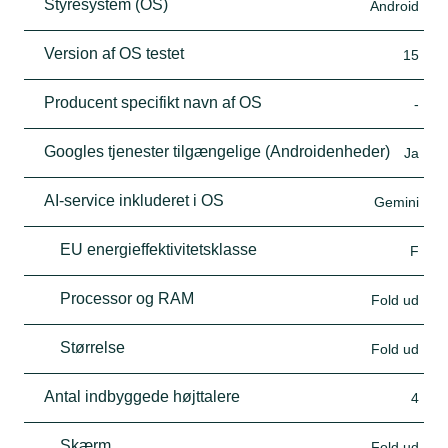
Styresystem (OS)
Android
Version af OS testet
15
Producent specifikt navn af OS
-
Googles tjenester tilgængelige (Androidenheder)
Ja
AI-service inkluderet i OS
Gemini
EU energieffektivitetsklasse
F
Processor og RAM
Fold ud
Størrelse
Fold ud
Antal indbyggede højttalere
4
Skærm
Fold ud