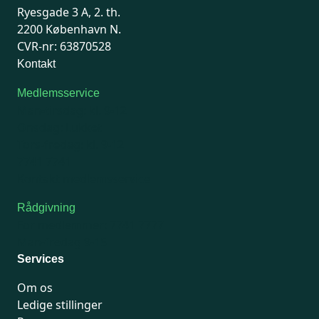
Ryesgade 3 A, 2. th.
2200 København N.
CVR-nr: 63870528
Kontakt
Medlemsservice
Man-tirsdag: kl. 9-12
Onsdag: Lukket
Tors-fredag: kl. 9-12
7741 7741
Kontakt medlemsservice
Rådgivning
For medlemmer: 7741 7777
Man-fredag 9-15
Services
Om os
Ledige stillinger