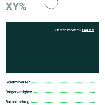
XY%
Allerede medlem?
Log ind
Se resultatet
og få adgang
til 150+ andre test
Bliv medlem
Skærmkvalitet
Brugervenlighed
Batteriforbrug