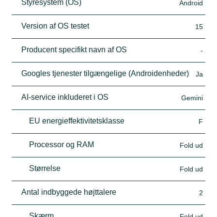
Styresystem (OS)
Android
Version af OS testet
15
Producent specifikt navn af OS
-
Googles tjenester tilgængelige (Androidenheder)
Ja
AI-service inkluderet i OS
Gemini
EU energieffektivitetsklasse
F
Processor og RAM
Fold ud
Størrelse
Fold ud
Antal indbyggede højttalere
2
Skærm
Fold ud