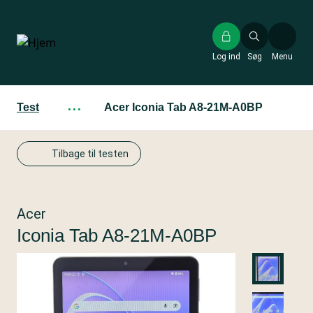
Gå
til
hovedindhold
Log ind
Søg
Menu
Test
···
Acer Iconia Tab A8-21M-A0BP
Tilbage til testen
Acer
Iconia Tab A8-21M-A0BP