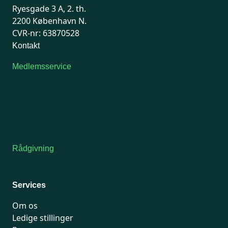
Ryesgade 3 A, 2. th.
2200 København N.
CVR-nr: 63870528
Kontakt
Medlemsservice
Man-tirsdag: kl. 9-12
Onsdag: Lukket
Tors-fredag: kl. 9-12
7741 7741
Kontakt medlemsservice
Rådgivning
For medlemmer: 7741 7777
Man-fredag 9-15
Services
Om os
Ledige stillinger