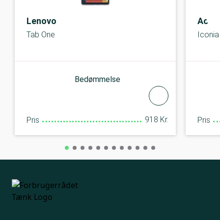
Lenovo
Acer
Tab One
Iconi
Bedømmelse
918 Kr.
Pris
Pris