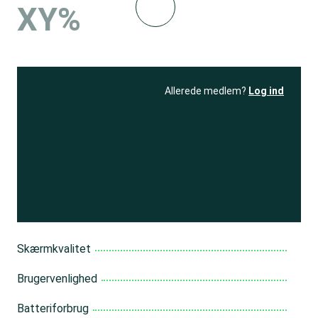
XY%
Allerede medlem?
Log ind
Se resultatet
og få adgang
til 150+ andre test
Bliv medlem
Skærmkvalitet
Brugervenlighed
Batteriforbrug