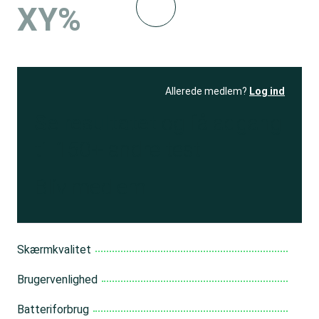
XY%
Allerede medlem?
Log ind
Se resultatet
og få adgang
til 150+ andre test
Bliv medlem
Skærmkvalitet
Brugervenlighed
Batteriforbrug