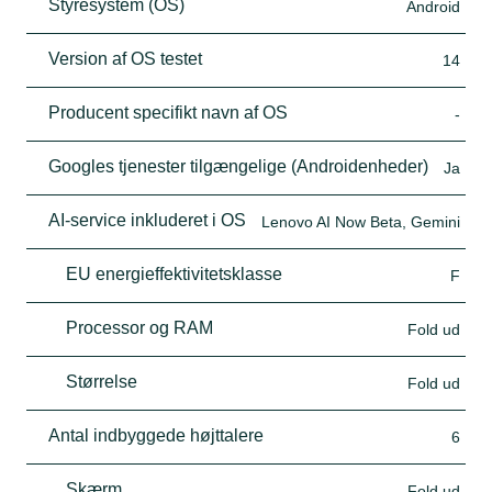
Styresystem (OS)
Android
Version af OS testet
14
Producent specifikt navn af OS
-
Googles tjenester tilgængelige (Androidenheder)
Ja
AI-service inkluderet i OS
Lenovo AI Now Beta, Gemini
EU energieffektivitetsklasse
F
Processor og RAM
Fold ud
Størrelse
Fold ud
Antal indbyggede højttalere
6
Skærm
Fold ud