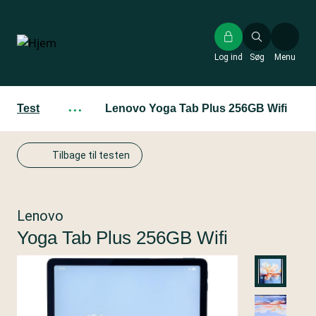
Gå
til
hovedindhold
Log ind
Søg
Menu
Test
···
Lenovo Yoga Tab Plus 256GB Wifi
Tilbage til testen
Lenovo
Yoga Tab Plus 256GB Wifi