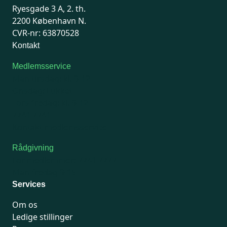
Ryesgade 3 A, 2. th.
2200 København N.
CVR-nr: 63870528
Kontakt
Medlemsservice
Man-tirsdag: kl. 9-12
Onsdag: Lukket
Tors-fredag: kl. 9-12
7741 7741
Kontakt medlemsservice
Rådgivning
For medlemmer: 7741 7777
Man-fredag 9-15
Services
Om os
Ledige stillinger