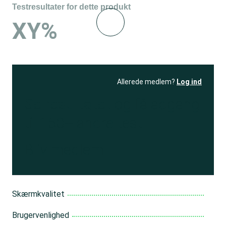
Testresultater for dette produkt
XY%
Allerede medlem?
Log ind
Se resultatet
og få adgang
til 150+ andre test
Bliv medlem
Skærmkvalitet
Brugervenlighed