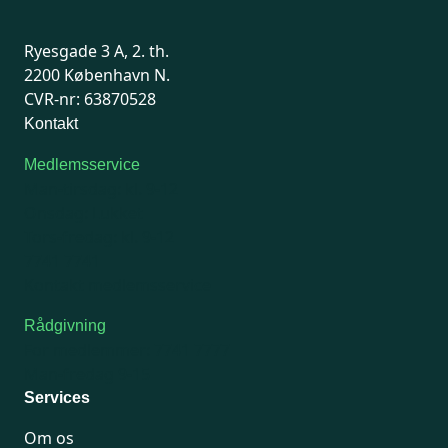
Ryesgade 3 A, 2. th.
2200 København N.
CVR-nr: 63870528
Kontakt
Medlemsservice
Man-tirsdag: kl. 9-12
Onsdag: Lukket
Tors-fredag: kl. 9-12
7741 7741
Kontakt medlemsservice
Rådgivning
For medlemmer: 7741 7777
Man-fredag 9-15
Services
Om os