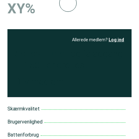
XY%
Allerede medlem?
Log ind
Se resultatet
og få adgang
til 150+ andre test
Bliv medlem
Skærmkvalitet
Brugervenlighed
Batteriforbrug