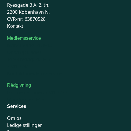
Ryesgade 3 A, 2. th.
2200 København N.
CVR-nr: 63870528
Kontakt
Medlemsservice
Man-tirsdag: kl. 9-12
Onsdag: Lukket
Tors-fredag: kl. 9-12
7741 7741
Kontakt medlemsservice
Rådgivning
For medlemmer: 7741 7777
Man-fredag 9-15
Services
Om os
Ledige stillinger