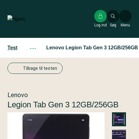
Gå
til
hovedindhold
Log ind
Søg
Menu
Test
···
Lenovo Legion Tab Gen 3 12GB/256GB
Tilbage til testen
Lenovo
Legion Tab Gen 3 12GB/256GB