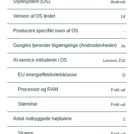
Styresystem (OS)
Android
Version af OS testet
14
Producent specifikt navn af OS
-
Googles tjenester tilgængelige (Androidenheder)
Ja
AI-service inkluderet i OS
Lenovo ZUI
EU energieffektivitetsklasse
D
Processor og RAM
Fold ud
Størrelse
Fold ud
Antal indbyggede højttalere
2
Skærm
Fold ud