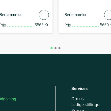
Bedømmelse
Bedømmelse
5568 Kr.
5650 K
Pris
Pris
Services
Om os
dgivning
Ledige stillinger
or medlemmer: 7741
Presse
777