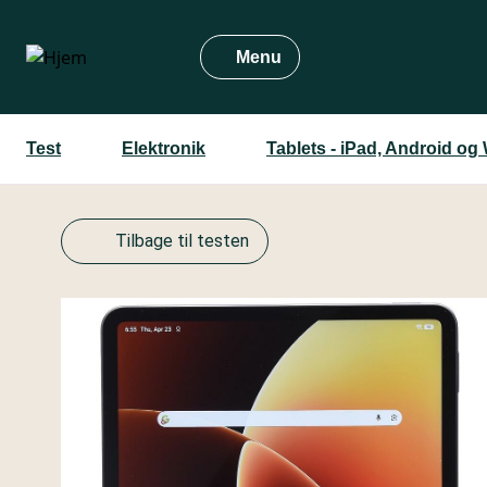
Gå
til
Menu
hovedindhold
Test
Elektronik
Tablets - iPad, Android o
Tilbage til testen