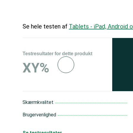
Se hele testen af
Tablets - iPad, Android
Testresultater for dette produkt
Se 
XY%
og 
150
Skærmkvalitet
Brugervenlighed
Se testresultater