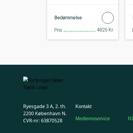
Bedømmelse
4826 Kr.
Pris
Ryesgade 3 A, 2. th.
Kontakt
2200 København N.
Medlemsservice
Rå
CVR-nr: 63870528
Man-tirsdag: kl. 9-12
F
Onsdag: Lukket
7