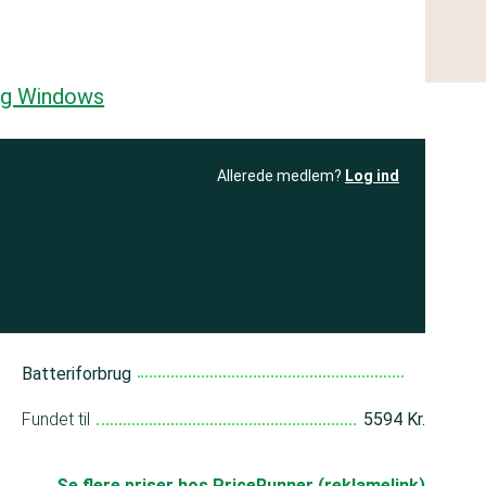
 og Windows
Allerede medlem?
Log ind
resultatet
Bliv medlem
få adgang til
+ andre test
Batteriforbrug
Fundet til
5594 Kr.
Se flere priser hos PriceRunner (reklamelink)