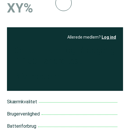
XY%
Allerede medlem?
Log ind
Se resultatet
og få adgang
til 150+ andre test
Bliv medlem
Skærmkvalitet
Brugervenlighed
Batteriforbrug