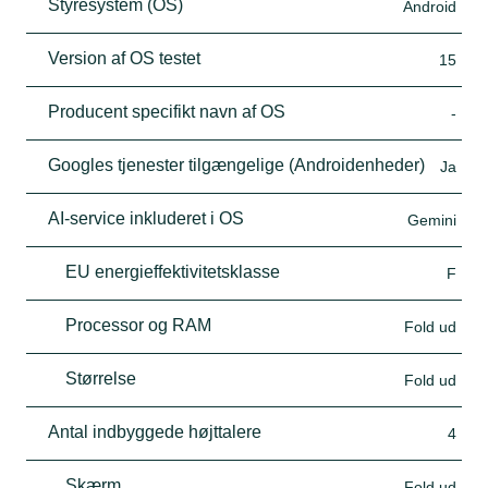
Styresystem (OS)
Android
Version af OS testet
15
Producent specifikt navn af OS
-
Googles tjenester tilgængelige (Androidenheder)
Ja
AI-service inkluderet i OS
Gemini
EU energieffektivitetsklasse
F
Processor og RAM
Fold ud
Størrelse
Fold ud
Antal indbyggede højttalere
4
Skærm
Fold ud