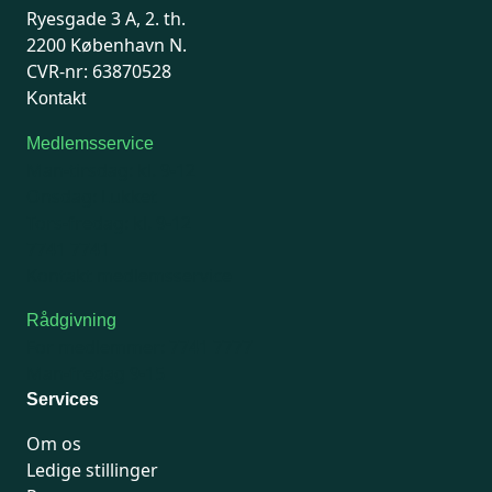
Ryesgade 3 A, 2. th.
2200 København N.
CVR-nr: 63870528
Kontakt
Medlemsservice
Man-tirsdag: kl. 9-12
Onsdag: Lukket
Tors-fredag: kl. 9-12
7741 7741
Kontakt medlemsservice
Rådgivning
For medlemmer: 7741 7777
Man-fredag 9-15
Services
Om os
Ledige stillinger