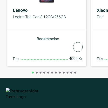
Lenovo
Xiaom
Legion Tab Gen 3 12GB/256GB
Pad 7
Bedømmelse
4099 Kr.
Pris
Pris