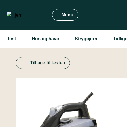
Gå
til
Menu
hovedindhold
Test
Hus og have
Strygejern
Tidlig
Tilbage til testen