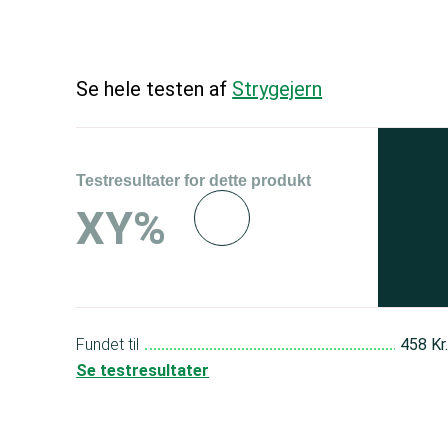
Se hele testen af
Strygejern
Testresultater for dette produkt
Se 
XY%
og 
150
Fundet til
458 Kr
Se testresultater