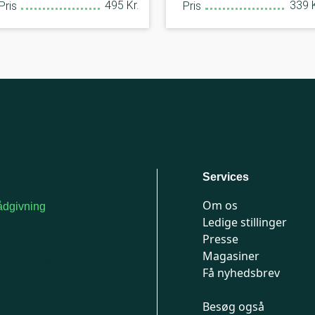
495 Kr.
339 K
Pris
Pris
Services
Om os
dgivning
Ledige stillinger
or medlemmer: 7741
Presse
777
Magasiner
n-fredag 9-15
Få nyhedsbrev
Besøg også