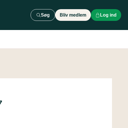
Søg
Bliv medlem
Log ind
7