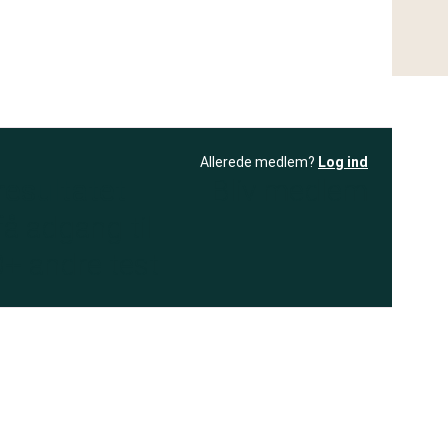
Allerede medlem?
Log ind
resultatet
Bliv medlem
få adgang til
+ andre test
.