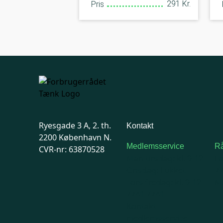
291 Kr.
Pris
Ryesgade 3 A, 2. th.
Kontakt
2200 København N.
Medlemsservice
Rå
CVR-nr: 63870528
Man-tirsdag: kl. 9-12
F
Onsdag: Lukket
7
Tors-fredag: kl. 9-12
Ma
7741 7741
Kontakt
medlemsservice