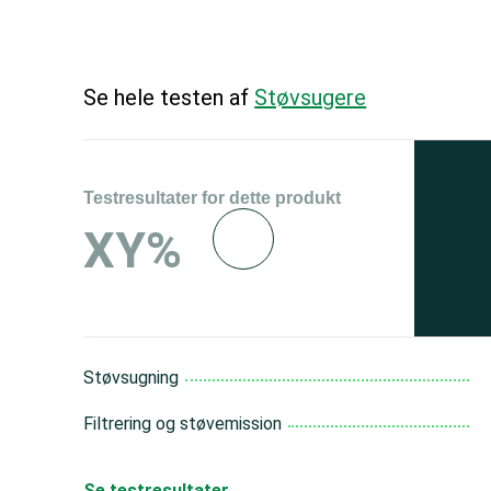
Se hele testen af
Støvsugere
Testresultater for dette produkt
Se 
XY%
og 
150
Støvsugning
Filtrering og støvemission
Se testresultater