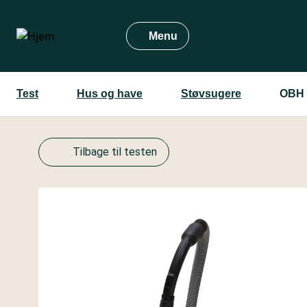
Gå
til
Menu
hovedindhold
Test
Hus og have
Støvsugere
OBH 
Tilbage til testen