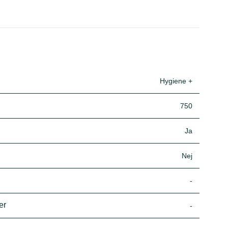
Hygiene +
750
Ja
Nej
-
er
-