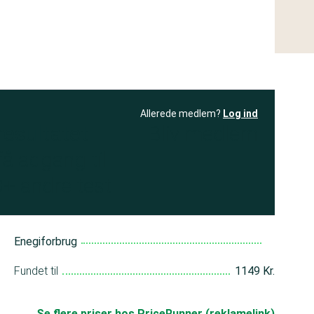
Allerede medlem?
Log ind
resultatet
Bliv medlem
få adgang til
+ andre test
Enegiforbrug
Fundet til
1149 Kr.
Se flere priser hos PriceRunner (reklamelink)