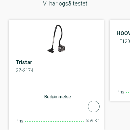
Vi har også testet
HOO
HE12
Tristar
SZ-2174
Pris
Bedømmelse
559 Kr.
Pris