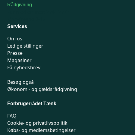
Rådgivning
For medlemmer: 7741 7777
Man-fredag 9-15
Services
Om os
Ledige stillinger
Presse
Magasiner
Få nyhedsbrev
Besøg også
Økonomi- og gældsrådgivning
Forbrugerrådet Tænk
FAQ
Cookie- og privatlivspolitik
Købs- og medlemsbetingelser