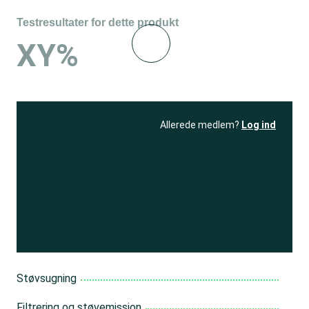
Testresultater for dette produkt
XY%
Allerede medlem?
Log ind
Se resultatet
og få adgang
til 150+ andre test
Bliv medlem
Støvsugning
Filtrering og støvemission