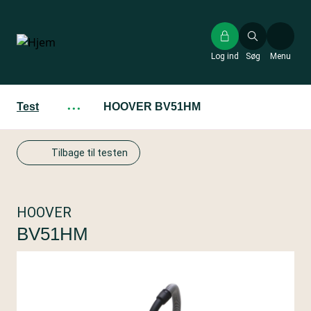
Gå
til
hovedindhold
Log ind
Søg
Menu
Test
···
HOOVER BV51HM
Tilbage til testen
HOOVER
BV51HM