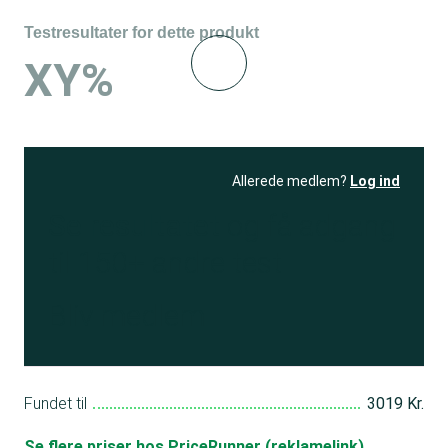
Testresultater for dette produkt
XY%
Allerede medlem?
Log ind
Se resultatet
og få adgang
til 150+ andre test
Bliv medlem
Fundet til
3019 Kr.
Se flere priser hos PriceRunner (reklamelink)