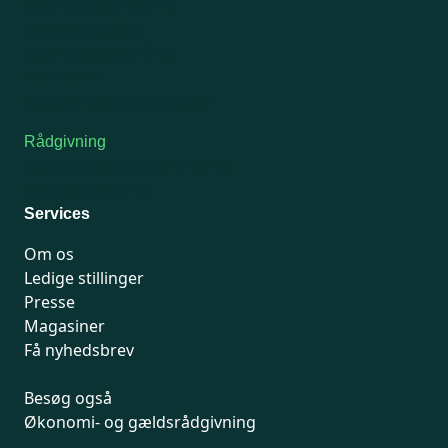
Man-tirsdag: kl. 9-12
Onsdag: Lukket
Tors-fredag: kl. 9-12
7741 7741
Kontakt medlemsservice
Rådgivning
For medlemmer: 7741 7777
Man-fredag 9-15
Services
Om os
Ledige stillinger
Presse
Magasiner
Få nyhedsbrev
Besøg også
Økonomi- og gældsrådgivning