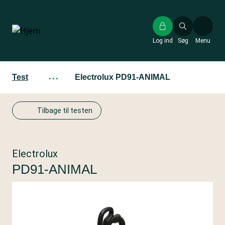
Gå
til
hovedindhold
Log ind
Søg
Menu
Test
···
Electrolux PD91-ANIMAL
Tilbage til testen
Electrolux
PD91-ANIMAL