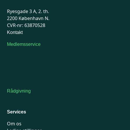
Ryesgade 3 A, 2. th.
2200 København N.
CVR-nr: 63870528
Kontakt
Medlemsservice
Man-tirsdag: kl. 9-12
Onsdag: Lukket
Tors-fredag: kl. 9-12
7741 7741
Kontakt medlemsservice
Rådgivning
For medlemmer: 7741 7777
Man-fredag 9-15
Services
Om os