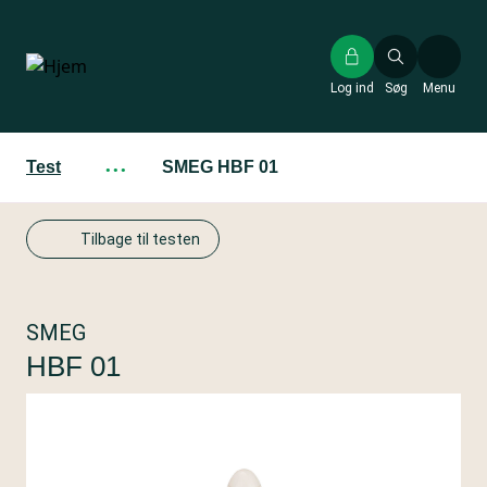
Gå
til
hovedindhold
Log ind
Søg
Menu
Test
···
SMEG HBF 01
Tilbage til testen
SMEG
HBF 01