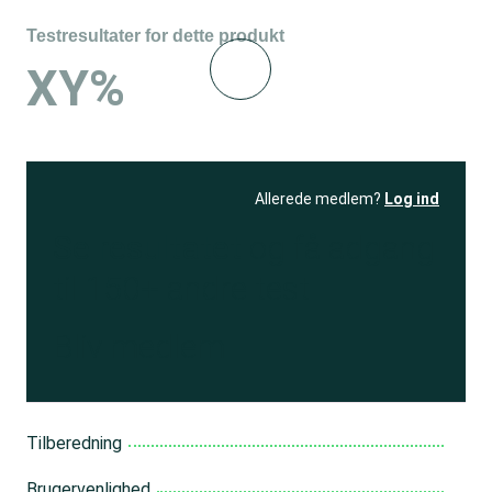
Testresultater for dette produkt
XY%
Allerede medlem?
Log ind
Se resultatet
og få adgang
til 150+ andre test
Bliv medlem
Tilberedning
Brugervenlighed