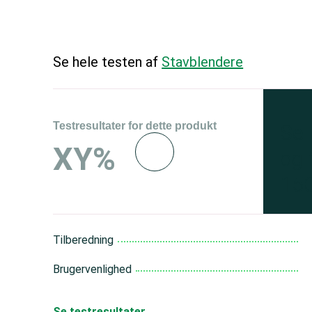
Se hele testen af
Stavblendere
Testresultater for dette produkt
Se 
XY%
og 
150
Tilberedning
Brugervenlighed
Se testresultater