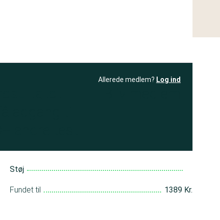
Allerede medlem?
Log ind
resultatet
Bliv medlem
få adgang til
+ andre test
Støj
Fundet til
1389 Kr.