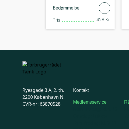
Bedømmelse
428 Kr.
Pris
Ryesgade 3 A, 2. th.
Kontakt
2200 København N.
Medlemsservice
Rå
CVR-nr: 63870528
Man-tirsdag: kl. 9-12
F
Onsdag: Lukket
7
Tors-fredag: kl. 9-12
Ma