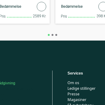
Bedømmelse
Bedømmelse
2589 Kr.
398 K
Pris
Pris
Services
Om os
dgivning
Ledige stillinger
or medlemmer: 7741
Presse
777
Magasiner
n-fredag 9-15