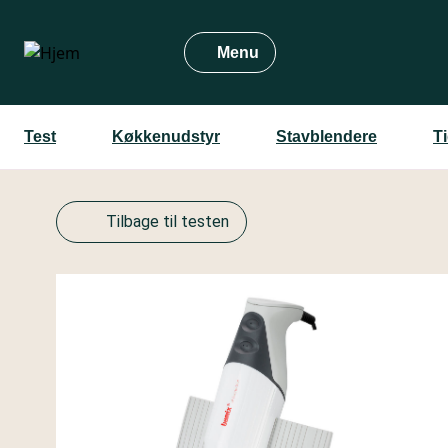
Gå
til
Menu
hovedindhold
Test
Køkkenudstyr
Stavblendere
T
Tilbage til testen