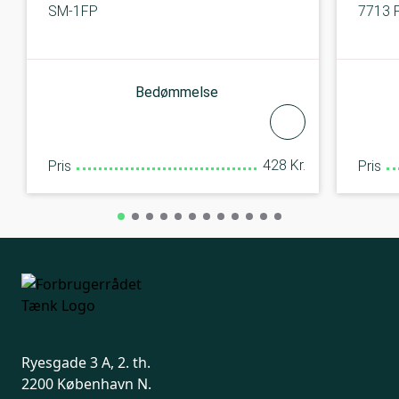
SM-1FP
7713 P
Bedømmelse
428 Kr.
Pris
Pris
Ryesgade 3 A, 2. th.
2200 København N.