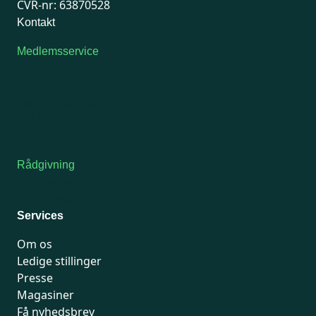
CVR-nr: 63870528
Kontakt
Medlemsservice
Man-tirsdag: kl. 9-12
Onsdag: Lukket
Tors-fredag: kl. 9-12
7741 7741
Kontakt medlemsservice
Rådgivning
For medlemmer: 7741 7777
Man-fredag 9-15
Services
Om os
Ledige stillinger
Presse
Magasiner
Få nyhedsbrev