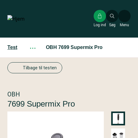
Gå
til
hovedindhold
Log ind
Søg
Menu
Test
···
OBH 7699 Supermix Pro
Tilbage til testen
OBH
7699 Supermix Pro