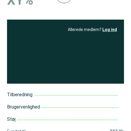
XY%
Allerede medlem?
Log ind
Se resultatet
og få adgang
til 150+ andre test
Bliv medlem
Tilberedning
Brugervenlighed
Støj