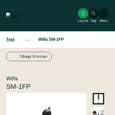
Gå
til
hovedindhold
Log ind
Søg
Menu
Test
···
Wilfa SM-1FP
Tilbage til testen
Wilfa
SM-1FP