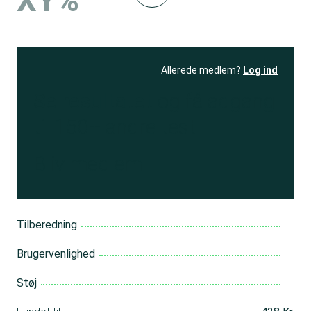
XY%
Allerede medlem?
Log ind
Se resultatet
og få adgang
til 150+ andre test
Bliv medlem
Tilberedning
Brugervenlighed
Støj