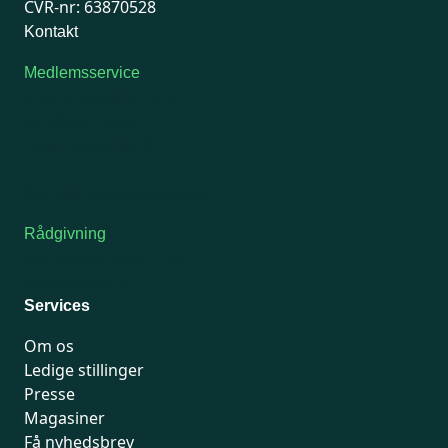
CVR-nr: 63870528
Kontakt
Medlemsservice
Man-tirsdag: kl. 9-12
Onsdag: Lukket
Tors-fredag: kl. 9-12
7741 7741
Kontakt medlemsservice
Rådgivning
For medlemmer: 7741 7777
Man-fredag 9-15
Services
Om os
Ledige stillinger
Presse
Magasiner
Få nyhedsbrev