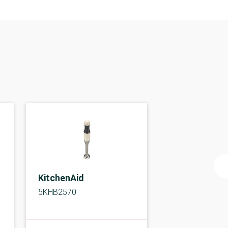
KitchenAid
5KHB2570