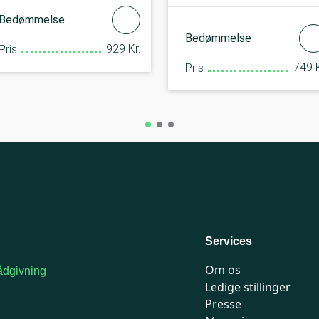
Bedømmelse
Bedømmelse
929 Kr.
Pris
749 K
Pris
Services
Om os
dgivning
Ledige stillinger
or medlemmer: 7741
Presse
777