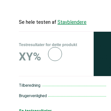
Se hele testen af
Stavblendere
Testresultater for dette produkt
Se 
XY%
og 
150
Tilberedning
Brugervenlighed
Se testresultater