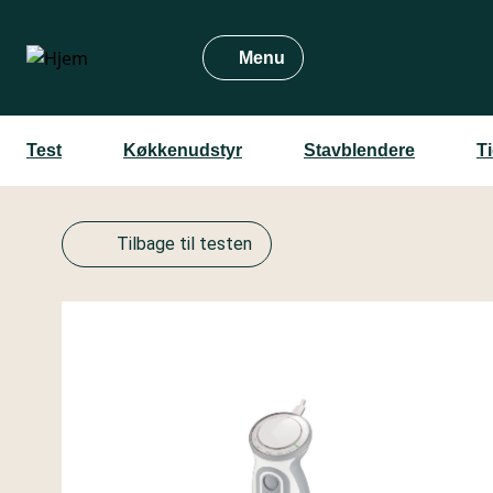
Gå
til
Menu
hovedindhold
Test
Køkkenudstyr
Stavblendere
T
Tilbage til testen