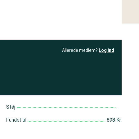
Allerede medlem?
Log ind
resultatet
Bliv medlem
få adgang til
+ andre test
Støj
Fundet til
898 Kr.