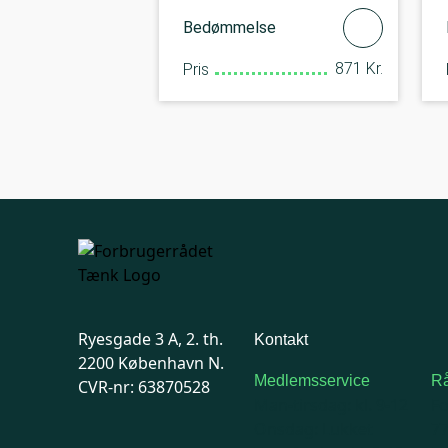
Bedømmelse
871 Kr.
Pris
Ryesgade 3 A, 2. th.
Kontakt
2200 København N.
Medlemsservice
Rå
CVR-nr: 63870528
Man-tirsdag: kl. 9-12
F
Onsdag: Lukket
7