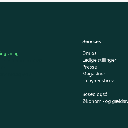
Services
Om os
dgivning
Ledige stillinger
or medlemmer: 7741
Presse
777
Magasiner
n-fredag 9-15
Få nyhedsbrev
Besøg også
Økonomi- og gældsr