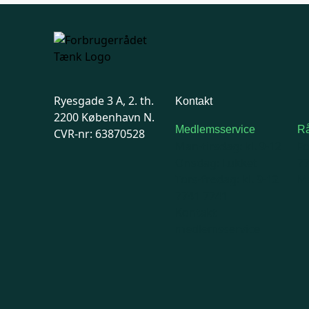
Ryesgade 3 A, 2. th.
Kontakt
2200 København N.
Medlemsservice
Rå
CVR-nr: 63870528
Man-tirsdag: kl. 9-12
F
Onsdag: Lukket
7
Tors-fredag: kl. 9-12
Ma
7741 7741
Kontakt
medlemsservice