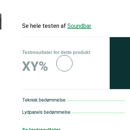
Se hele testen af
Soundbar
Testresultater for dette produkt
Se 
XY%
og 
150
Teknisk bedømmelse
Lydpanels bedømmelse
Se testresultater