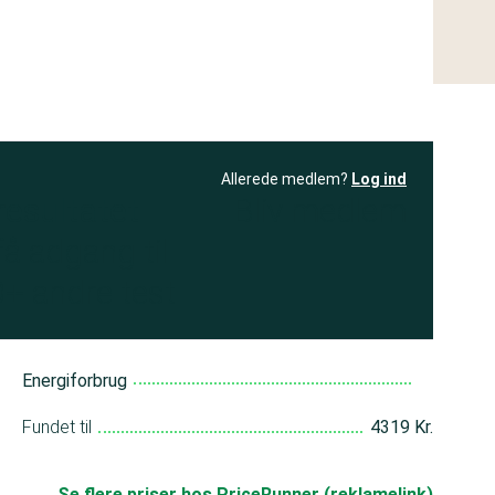
Allerede medlem?
Log ind
resultatet
Bliv medlem
få adgang til
+ andre test
Energiforbrug
Fundet til
4319 Kr.
Se flere priser hos PriceRunner (reklamelink)