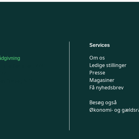
Services
Om os
dgivning
Ledige stillinger
or medlemmer: 7741
Presse
777
Magasiner
n-fredag 9-15
Få nyhedsbrev
Besøg også
Økonomi- og gældsr