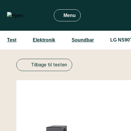
Gå
til
Menu
hovedindhold
Test
Elektronik
Soundbar
LG NS90
Tilbage til testen