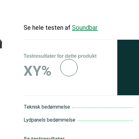
Se hele testen af
Soundbar
Testresultater for dette produkt
Se 
XY%
og 
150
Teknisk bedømmelse
Lydpanels bedømmelse
Se testresultater