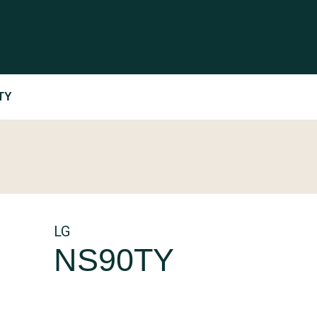
TY
LG
NS90TY