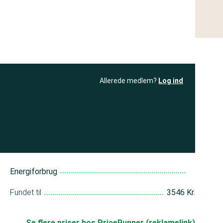
Allerede medlem?
Log ind
resultatet
Bliv medlem
få adgang til
+ andre test
Energiforbrug
Fundet til
3546 Kr.
Se flere priser hos PriceRunner (reklamelink)