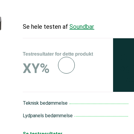
Se hele testen af
Soundbar
Testresultater for dette produkt
Se 
XY%
og 
150
Teknisk bedømmelse
Lydpanels bedømmelse
Se testresultater