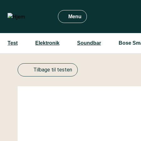
Gå
til
Menu
hovedindhold
Test
Elektronik
Soundbar
Bose Sm
Tilbage til testen