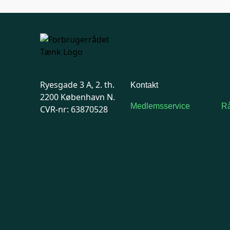
Ryesgade 3 A, 2. th.
Kontakt
2200 København N.
Medlemsservice
Rå
CVR-nr: 63870528
Man-tirsdag: kl. 9-12
F
Onsdag: Lukket
7
Tors-fredag: kl. 9-12
Ma
7741 7741
Kontakt
medlemsservice