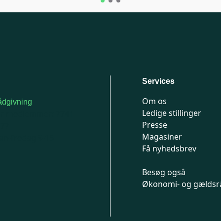
Services
Om os
dgivning
Ledige stillinger
or medlemmer: 7741
Presse
777
Magasiner
n-fredag 9-15
Få nyhedsbrev
Besøg også
Økonomi- og gældsr