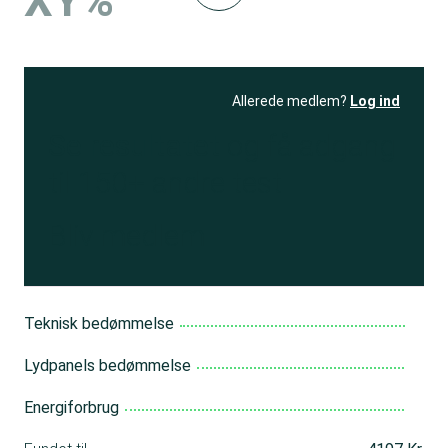
XY%
Allerede medlem?
Log ind
Se resultatet
og få adgang
til 150+ andre test
Bliv medlem
Teknisk bedømmelse
Lydpanels bedømmelse
Energiforbrug