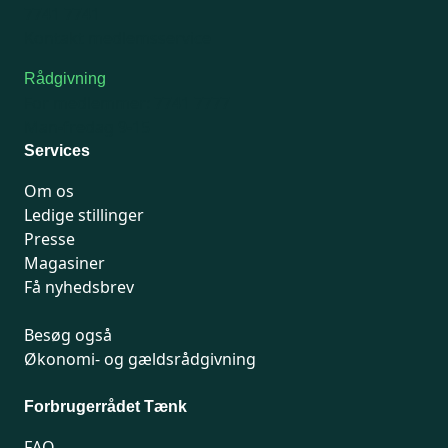
7741 7741
Kontakt medlemsservice
Rådgivning
For medlemmer: 7741 7777
Man-fredag 9-15
Services
Om os
Ledige stillinger
Presse
Magasiner
Få nyhedsbrev
Besøg også
Økonomi- og gældsrådgivning
Forbrugerrådet Tænk
FAQ