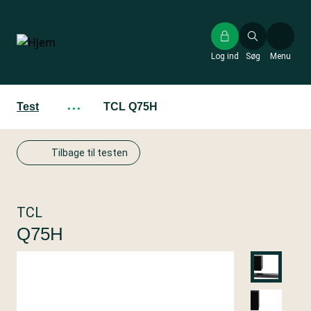
Gå
til
hovedindhold
Log ind
Søg
Menu
Test
···
TCL Q75H
Tilbage til testen
TCL
Q75H