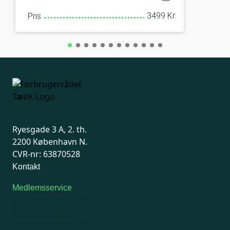
3499 Kr.
Pris
Ryesgade 3 A, 2. th.
2200 København N.
CVR-nr: 63870528
Kontakt
Medlemsservice
Man-tirsdag: kl. 9-12
Onsdag: Lukket
Tors-fredag: kl. 9-12